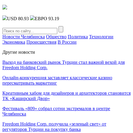
USD 80.93
ЕВРО 93.19
Новости Челябинска
Общество
Политика
Технологии
Экономика
Происшествия
В России
Другие новости
Выход на банковский рынок Турции стал важной вехой для
Freedom Holding Corp.
Онлайн-конкуренция заставляет классические казино
пересматривать маркетинг
Креативным хабом для дизайнеров и архитекторов становится
ТК «Каширский Двор»
Фестиваль «809» собрал сотни экстремалов в центре
Челябинска
Freedom Holding Corp. получила «зеленый свет» от
регуляторов Турции на покупку банка