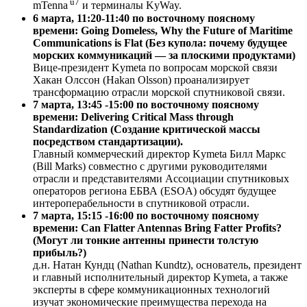
u7
mTenna
и терминалы KyWay.
6 марта, 11:20-11:40 по восточному поясному
времени: Going Domeless, Why the Future of Maritime
Communications is Flat (Без купола: почему будущее
морских коммуникаций — за плоскими продуктами)
Вице-президент Kymeta по вопросам морской связи
Хакан Олссон (Hakan Olsson) проанализирует
трансформацию отрасли морской спутниковой связи.
7 марта, 13:45 -15:00 по восточному поясному
времени: Delivering Critical Mass through
Standardization (Создание критической массы
посредством стандартизации).
Главный коммерческий директор Kymeta Билл Маркс
(Bill Marks) совместно с другими руководителями
отрасли и представителями Ассоциации спутниковых
операторов региона ЕБВА (ESOA) обсудят будущее
интероперабельности в спутниковой отрасли.
7 марта
, 15:15 -16:00 по
восточному
поясному
времени
: Can Flatter Antennas Bring Fatter Profits?
(Могут ли тонкие антенны принести толстую
прибыль?)
д.н. Натан Кундц (Nathan Kundtz), основатель, президент
и главный исполнительный директор Kymeta, а также
эксперты в сфере коммуникационных технологий
изучат экономические преимущества перехода на