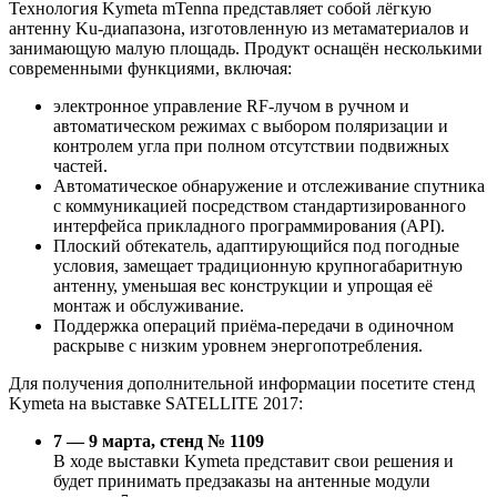
Технология Kymeta mTenna представляет собой лёгкую
антенну Ku-диапазона, изготовленную из метаматериалов и
занимающую малую площадь. Продукт оснащён несколькими
современными функциями, включая:
электронное управление RF-лучом в ручном и
автоматическом режимах с выбором поляризации и
контролем угла при полном отсутствии подвижных
частей.
Автоматическое обнаружение и отслеживание спутника
с коммуникацией посредством стандартизированного
интерфейса прикладного программирования (API).
Плоский обтекатель, адаптирующийся под погодные
условия, замещает традиционную крупногабаритную
антенну, уменьшая вес конструкции и упрощая её
монтаж и обслуживание.
Поддержка операций приёма-передачи в одиночном
раскрыве с низким уровнем энергопотребления.
Для получения дополнительной информации посетите стенд
Kymeta на выставке SATELLITE 2017:
7 — 9 марта, стенд № 1109
В ходе выставки Kymeta представит свои решения и
будет принимать предзаказы на антенные модули