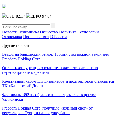
USD 82.17
ЕВРО 94.84
Новости Челябинска
Общество
Политика
Технологии
Экономика
Происшествия
В России
Другие новости
Выход на банковский рынок Турции стал важной вехой для
Freedom Holding Corp.
Онлайн-конкуренция заставляет классические казино
пересматривать маркетинг
Креативным хабом для дизайнеров и архитекторов становится
ТК «Каширский Двор»
Фестиваль «809» собрал сотни экстремалов в центре
Челябинска
Freedom Holding Corp. получила «зеленый свет» от
регуляторов Турции на покупку банка