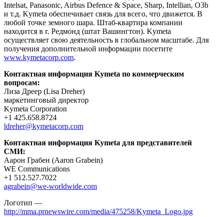
Intelsat, Panasonic, Airbus Defence & Space, Sharp, Intellian, O3b
и т.д. Kymeta обеспечивает связь для всего, что движется. В
любой точке земного шара. Штаб-квартира компании
находится в г. Редмонд (штат Вашингтон). Kymeta
осуществляет свою деятельность в глобальном масштабе. Для
получения дополнительной информации посетите
www.kymetacorp.com
.
Контактная информация Kymeta по коммерческим
вопросам:
Лиза Дреер (Lisa Dreher)
маркетинговый директор
Kymeta Corporation
+1 425.658.8724
ldreher@kymetacorp.com
Контактная информация Kymeta для представителей
СМИ:
Аарон Грабен (Aaron Grabein)
WE Communications
+1 512.527.7022
agrabein@we-worldwide.com
Логотип —
http://mma.prnewswire.com/media/475258/Kymeta_Logo.jpg