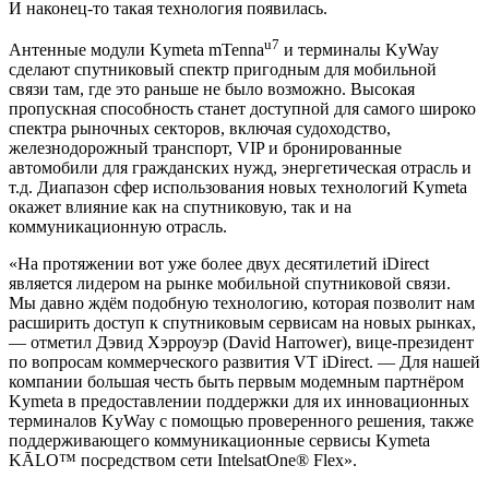
И наконец-то такая технология появилась.
u7
Антенные модули Kymeta mTenna
и терминалы KyWay
сделают спутниковый спектр пригодным для мобильной
связи там, где это раньше не было возможно. Высокая
пропускная способность станет доступной для самого широко
спектра рыночных секторов, включая судоходство,
железнодорожный транспорт, VIP и бронированные
автомобили для гражданских нужд, энергетическая отрасль и
т.д. Диапазон сфер использования новых технологий Kymeta
окажет влияние как на спутниковую, так и на
коммуникационную отрасль.
«На протяжении вот уже более двух десятилетий iDirect
является лидером на рынке мобильной спутниковой связи.
Мы давно ждём подобную технологию, которая позволит нам
расширить доступ к спутниковым сервисам на новых рынках,
— отметил Дэвид Хэрроуэр (David Harrower), вице-президент
по вопросам коммерческого развития VT iDirect. — Для нашей
компании большая честь быть первым модемным партнёром
Kymeta в предоставлении поддержки для их инновационных
терминалов KyWay с помощью проверенного решения, также
поддерживающего коммуникационные сервисы Kymeta
KĀLO™ посредством сети IntelsatOne® Flex».