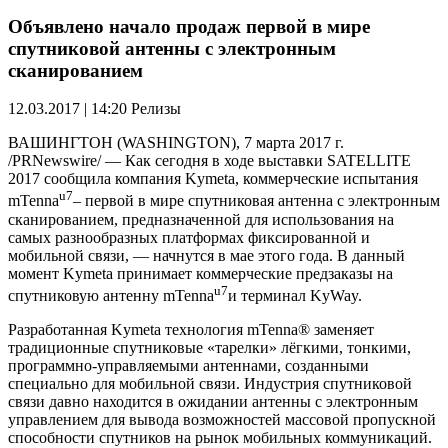
Объявлено начало продаж первой в мире
спутниковой антенны с электронным
сканированием
12.03.2017 | 14:20
Релизы
ВАШИНГТОН (WASHINGTON), 7 марта 2017 г.
/PRNewswire/ — Как сегодня в ходе выставки SATELLITE
2017 сообщила компания Kymeta, коммерческие испытания
u7
mTenna
– первой в мире спутниковая антенна с электронным
сканированием, предназначенной для использования на
самых разнообразных платформах фиксированной и
мобильной связи, — начнутся в мае этого года. В данный
момент Kymeta принимает коммерческие предзаказы на
u7
спутниковую антенну mTenna
и терминал KyWay.
Разработанная Kymeta технология mTenna® заменяет
традиционные спутниковые «тарелки» лёгкими, тонкими,
программно-управляемыми антеннами, созданными
специально для мобильной связи. Индустрия спутниковой
связи давно находится в ожидании антенны с электронным
управлением для вывода возможностей массовой пропускной
способности спутников на рынок мобильных коммуникаций.