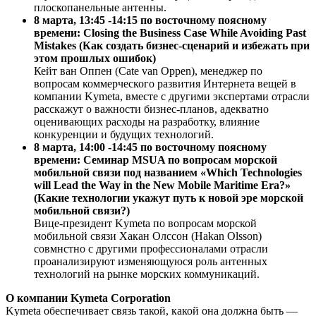
плоскопанельные антенны.
8 марта, 13:45 -14:15 по восточному поясному
времени: Closing the Business Case While Avoiding Past
Mistakes (Как создать бизнес-сценарий и избежать при
этом прошлых ошибок)
Кейт ван Оппен (Cate van Oppen), менеджер по
вопросам коммерческого развития Интернета вещей в
компании Kymeta, вместе с другими экспертами отрасли
расскажут о важности бизнес-планов, адекватно
оценивающих расходы на разработку, влияние
конкуренции и будущих технологий.
8 марта, 14:00 -14:45 по восточному поясному
времени: Семинар MSUA по вопросам морской
мобильной связи под названием
«Which Technologies
will Lead the Way in the New Mobile Maritime Era?»
(Какие технологии укажут путь к новой эре морской
мобильной связи?)
Вице-президент Kymeta по вопросам морской
мобильной связи Хакан Олссон (Hakan Olsson)
совмнстно с другими профессионалами отрасли
проанализируют изменяющуюся роль антенных
технологий на рынке морских коммуникаций.
О компании Kymeta Corporation
Kymeta обеспечивает связь такой, какой она должна быть —