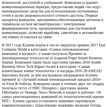
безопасной, доступной и глобальной. Компания устраняет
коммуникационные барьеры, предоставляя людям «на ходу»
инновационные средства для использования спутниковых
сетей в целях широкополосного сетевого доступа. Первые
продукты компании, программно-обеспечиваемые антенны и
терминалы на базе метаматериалов с электронным
формированием луча, предназначенные для спутниковой
коммуникации, позволят кораблям, самолётам и автомобилям
постоянно оставаться на связи.
В 2017 году Kymeta вошла в число лауреатов премии 2017 Fast
Company World в категории «Самые инновационные
компании в космосе», а также получила Премию за
инновационные технологии от издания Puget Sound Business
Journal. Компания также была удостоена премии 2016 Seattle
Business Silver Tech Impact Award в категории «Самые
влиятельные новые технологии» и награды 2016 2b AHEAD
Innovators Award, за чем последовало награждение Kymeta
премией за «Лучший новый инновационный продукт-2016»
от Frost & Sullivan. Компания также в течение двух лет подряд
получала титул «CNBC Disruptor», удостоена звания
FiReStarter от Strategic News Network и входит в рейтинг «50
самых революционных компаний по технологической оценке
MIT». Kymeta удалось установить значимые партнёрские
взаимоотношения с отраслевыми лидерами, включая Toyota,