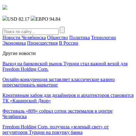
USD 82.17
ЕВРО 94.84
Новости Челябинска
Общество
Политика
Технологии
Экономика
Происшествия
В России
Другие новости
Выход на банковский рынок Турции стал важной вехой для
Freedom Holding Corp.
Онлайн-конкуренция заставляет классические казино
пересматривать маркетинг
Креативным хабом для дизайнеров и архитекторов становится
ТК «Каширский Двор»
Фестиваль «809» собрал сотни экстремалов в центре
Челябинска
Freedom Holding Corp. получила «зеленый свет» от
регуляторов Турции на покупку банка