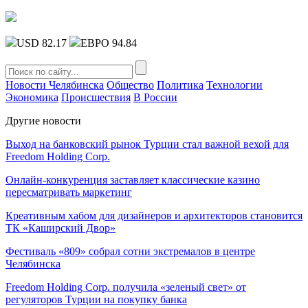
USD 82.17
ЕВРО 94.84
Новости Челябинска
Общество
Политика
Технологии
Экономика
Происшествия
В России
Другие новости
Выход на банковский рынок Турции стал важной вехой для
Freedom Holding Corp.
Онлайн-конкуренция заставляет классические казино
пересматривать маркетинг
Креативным хабом для дизайнеров и архитекторов становится
ТК «Каширский Двор»
Фестиваль «809» собрал сотни экстремалов в центре
Челябинска
Freedom Holding Corp. получила «зеленый свет» от
регуляторов Турции на покупку банка