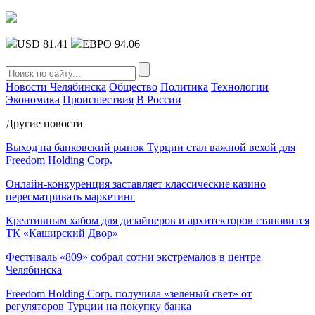
USD 81.41
ЕВРО 94.06
Новости Челябинска
Общество
Политика
Технологии
Экономика
Происшествия
В России
Другие новости
Выход на банковский рынок Турции стал важной вехой для
Freedom Holding Corp.
Онлайн-конкуренция заставляет классические казино
пересматривать маркетинг
Креативным хабом для дизайнеров и архитекторов становится
ТК «Каширский Двор»
Фестиваль «809» собрал сотни экстремалов в центре
Челябинска
Freedom Holding Corp. получила «зеленый свет» от
регуляторов Турции на покупку банка