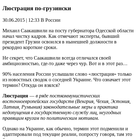
Люстрация по-грузински
30.06.2015 | 12:33
В России
Михаил Саакашвили на посту губернатора Одесской области
начал чистку кадров. Как отмечают эксперты, бывший
президент Грузии освоился в нынешней должности в
рекордно короткие сроки.
Не секрет, что Саакашвили всегда отличался своей
амбициозностью, где-то даже через чур. Вот и в этот раз…
90% населения России услышали слово «люстрация» только
из новостных сводок о соседней Украине. Что означает этот
термин? Откуда он взялся?
Люстрация
—
в
ряде посткоммунистических
восточноевропейских
государств
(
Венгрия
,
Чехия
,
Эстония
,
Латвия
,
Румыния
) законодательные меры и практика
недопущения в государственную службу лиц, неугодных
правящим кругам по политическим мотивам.
Однако на Украине, как обычно, термин этот подменили и
адаптировали под текущие реалии, попросту говоря, там это