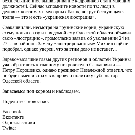
безапелляционное вышвыривание кадровиков с занимающих
должностей. Сейчас вспомните новости по тв: люди в
деловых костюмах в мусорных баках, вокруг беснующаяся
толпа — это и есть «украинская люстрация».
Саакашвилли, несмотря на грузинские корни, украинскую
схему понял сразу и в ведомой ему Одесской области объявил
свою «люстрацию», громогласно заявив об увольнении 24 из
27 глав районов. Замену «люстрированным» Михаил ещё не
подобрал, однако уверен, что за этим дело не встанет…
Здравомыслящие главы других регионов и областей Украины
уже обратились к главному покровителю Саакашвили —
Петру Порошенко, однако президент Незалежной ответил, что
не будет вмешиваться в кадровую политику губернатора
Одесской области.
Запасаемся поп-корном и наблюдаем.
Поделиться новостью:
Facebook
Вконтакте
Одноклассники
Twitter