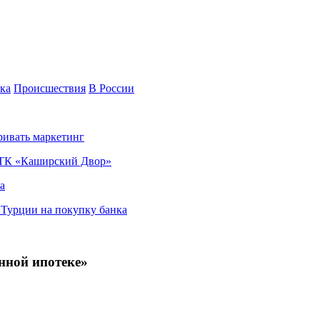
ка
Происшествия
В России
ривать маркетинг
я ТК «Каширский Двор»
а
в Турции на покупку банка
нной ипотеке»