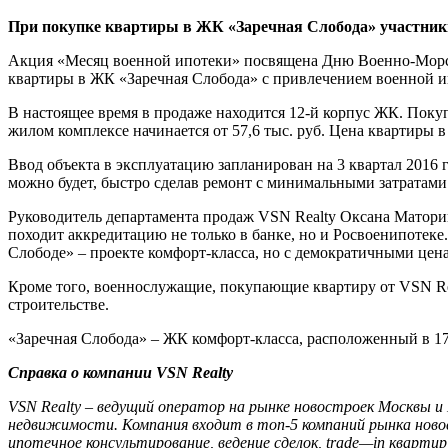
При покупке квартиры в ЖК «Заречная Слобода» участник
Акция «Месяц военной ипотеки» посвящена Дню Военно-Морског
квартиры в ЖК «Заречная Слобода» с привлечением военной ип
В настоящее время в продаже находится 12-й корпус ЖК. Покуп
жилом комплексе начинается от 57,6 тыс. руб. Цена квартиры в 
Ввод объекта в эксплуатацию запланирован на 3 квартал 2016 г
можно будет, быстро сделав ремонт с минимальными затратами
Руководитель департамента продаж VSN Realty Оксана Маторин
походит аккредитацию не только в банке, но и Росвоенипотек
Слободе» – проекте комфорт-класса, но с демократичными цен
Кроме того, военнослужащие, покупающие квартиру от VSN Rea
строительстве.
«Заречная Слобода» – ЖК комфорт-класса, расположенный в 17 
Справка о компании
VSN
Realty
VSN
Realty
– ведущий оператор на рынке новостроек Москвы и 
недвижимости. Компания входит в топ-5 компаний рынка ново
ипотечное консультирование, ведение сделок,
trade
—
in
квартир,