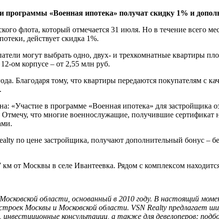
и программы «Военная ипотека» получат скидку 1% и допол
о флота, который отмечается 31 июля. Но в течение всего мес
отеки, действует скидка 1%.
атели могут выбрать одно, двух- и трехкомнатные квартиры площ
12-ом корпусе – от 2,55 млн руб.
ода. Благодаря тому, что квартиры передаются покупателям с ка
.
а: «Участие в программе «Военная ипотека» для застройщика оз
е. Отмечу, что многие военнослужащие, получившие сертификат
ами.
lty по цене застройщика, получают дополнительный бонус – бе
км от Москвы в селе Ивантеевка. Рядом с комплексом находится
Московской области, основанный в 2010 году.
В настоящий момен
строек Москвы и Московской области.
VSN
Realty
предлагает шир
 инвестиционные консультации, а также для девелоперов: подбо