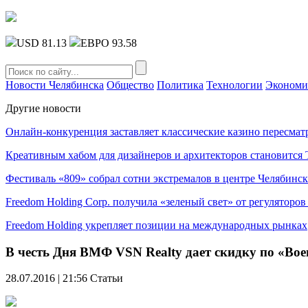
USD 81.13
ЕВРО 93.58
Новости Челябинска
Общество
Политика
Технологии
Экономи
Другие новости
Онлайн-конкуренция заставляет классические казино пересмат
Креативным хабом для дизайнеров и архитекторов становитс
Фестиваль «809» собрал сотни экстремалов в центре Челябинск
Freedom Holding Corp. получила «зеленый свет» от регуляторо
Freedom Holding укрепляет позиции на международных рынках
В честь Дня ВМФ VSN Realty дает скидку по «Вое
28.07.2016 | 21:56
Статьи