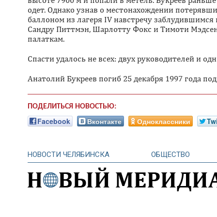
высоте 7900 м и попали в метель. Букреев раньше
одет. Однако узнав о местонахождении потерявши
баллоном из лагеря IV навстречу заблудившимся
Сандру Питтмэн, Шарлотту Фокс и Тимоти Мэдсена
палаткам.
Спасти удалось не всех: двух руководителей и о
Анатолий Букреев погиб 25 декабря 1997 года под
ПОДЕЛИТЬСЯ НОВОСТЬЮ:
Facebook
Вконтакте
Одноклассники
Twi
НОВОСТИ ЧЕЛЯБИНСКА
ОБЩЕСТВО