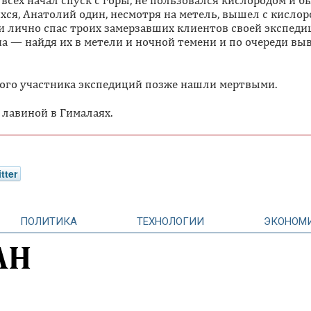
 всех начал спуск с горы, не пользовался кислородом и б
хся, Анатолий один, несмотря на метель, вышел с кисло
 и лично спас троих замерзавших клиентов своей экспед
 — найдя их в метели и ночной темени и по очереди выв
дного участника экспедиций позже нашли мертвыми.
 лавиной в Гималаях.
tter
ПОЛИТИКА
ТЕХНОЛОГИИ
ЭКОНОМ