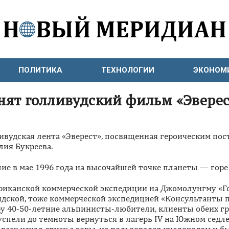
ПОЛИТИКА
ТЕХНОЛОГИИ
ЭКОНОМ
нят голливудский фильм «Эверес
ивудская лента «Эверест», посвященная героическим по
лия Букреева.
 в мае 1996 года на высочайшей точке планеты — горе 
ериканской коммерческой экспедиции на Джомолунгму «Г
ндской, тоже коммерческой экспедицией «Консультанты 
у 40-50-летние альпинисты-любители, клиенты обеих гр
 успели до темноты вернуться в лагерь IV на Южном седле