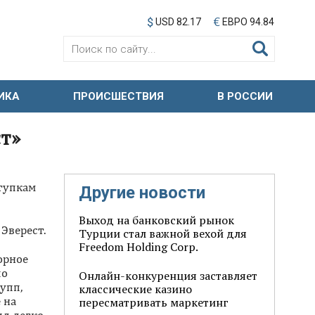
USD 82.17
ЕВРО 94.84
ИКА
ПРОИСШЕСТВИЯ
В РОССИИ
т»
ступкам
Другие новости
Выход на банковский рынок
Эверест.
Турции стал важной вехой для
Freedom Holding Corp.
орное
по
Онлайн-конкуренция заставляет
упп,
классические казино
 на
пересматривать маркетинг