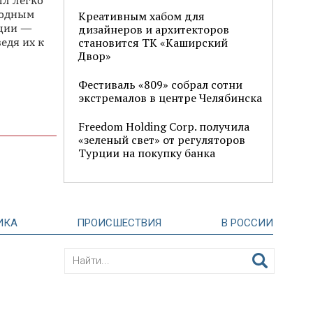
ыл легко
родным
Креативным хабом для
иции —
дизайнеров и архитекторов
едя их к
становится ТК «Каширский
Двор»
Фестиваль «809» собрал сотни
экстремалов в центре Челябинска
Freedom Holding Corp. получила
«зеленый свет» от регуляторов
Турции на покупку банка
ИКА
ПРОИСШЕСТВИЯ
В РОССИИ