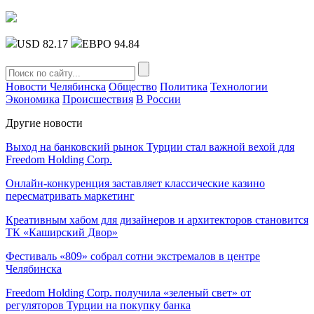
USD 82.17
ЕВРО 94.84
Новости Челябинска
Общество
Политика
Технологии
Экономика
Происшествия
В России
Другие новости
Выход на банковский рынок Турции стал важной вехой для
Freedom Holding Corp.
Онлайн-конкуренция заставляет классические казино
пересматривать маркетинг
Креативным хабом для дизайнеров и архитекторов становится
ТК «Каширский Двор»
Фестиваль «809» собрал сотни экстремалов в центре
Челябинска
Freedom Holding Corp. получила «зеленый свет» от
регуляторов Турции на покупку банка