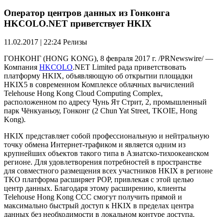
Оператор центров данных из Гонконга
HKCOLO.NET приветствует HKIX
11.02.2017 | 22:24
Релизы
ГОНКОНГ (HONG KONG), 8 февраля 2017 г. /PRNewswire/ —
Компания
HKCOLO
.NET Limited рада приветствовать
платформу HKIX, объявляющую об открытии площадки
HKIX5 в современном Комплексе облачных вычислений
Telehouse Hong Kong Cloud Computing Complex,
расположенном по адресу Чунь Ят Стрит, 2, промышленный
парк Чёнкуаньоу, Гонконг (2 Chun Yat Street, TKOIE, Hong
Kong).
HKIX представляет собой профессиональную и нейтральную
точку обмена Интернет-трафиком и является одним из
крупнейших объектов такого типа в Азиатско-тихоокеанском
регионе. Для удовлетворения потребностей в пространстве
для совместного размещения всех участников HKIX в регионе
TKO платформа расширяет РОР, привлекая с этой целью
центр данных. Благодаря этому расширению, клиенты
Telehouse Hong Kong CCC смогут получить прямой и
максимально быстрый доступ к HKIX в пределах центра
данных без необходимости в локальном контуре доступа.