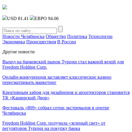
USD 81.41
ЕВРО 94.06
Новости Челябинска
Общество
Политика
Технологии
Экономика
Происшествия
В России
Другие новости
Выход на банковский рынок Турции стал важной вехой для
Freedom Holding Corp.
Онлайн-конкуренция заставляет классические казино
пересматривать маркетинг
Креативным хабом для дизайнеров и архитекторов становится
ТК «Каширский Двор»
Фестиваль «809» собрал сотни экстремалов в центре
Челябинска
Freedom Holding Corp. получила «зеленый свет» от
регуляторов Турции на покупку банка