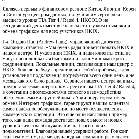
Являясь первым в финансовом регионе Китая, Японии, Кореи
и Сингапура центром данных, получившим сертификат
высшего уровня TIA Tier 4 / Rated 4, HKCOLO на
сегодняшний день имеет все шансы стать узлом стыковки и
обмена трафиком для всех участников HKIX.
Г-н Эндрю Пан (Andrew Pang), управляющий директор
компании, отметил: «Мы очень рады приветствовать HKIX в
нашем центре. И участники HKIX, и наши клиенты отныне
могут воспользоваться быстрыми и экономичными кросс-
соединениями. Локальные линии, связывающие наш центр с
HKIX, больше не будут представлять собой проблему, а для
установления подключения потребуется всего один день, а не
месяц, как это было раньше. Сервисы нашего центра данных,
предоставляемые оператором с рейтингом TIA Tier 4 / Rated 4,
в сочетании с возможностями сетевого взаимодействия,
обеспечиваемыми крупнейшим в Азии оператором точек
обмена Интернет-трафиком, гарантируют нашим клиентам
самое надёжное обслуживание по месту осуществления
коммерческих операций. Это ещё один наглядный пример
того, как наша команда достигает новых высот и новых
уровней качества обслуживания на благо наших
пользователей. Благодаря нашей усердной работе, Гонконг
стал тем местом, где международные компании размещают