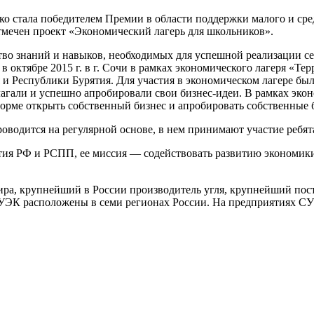
стала победителем Премии в области поддержки малого и сред
тмечен проект «Экономический лагерь для школьников».
во знаний и навыков, необходимых для успешной реализации се
 октябре 2015 г. в г. Сочи в рамках экономического лагеря «Те
 и Республики Бурятия. Для участия в экономическом лагере был
али и успешно апробировали свои бизнес-идеи. В рамках эконо
форме открыть собственный бизнес и апробировать собственные 
оводится на регулярной основе, в нем принимают участие ребят
ия РФ и РСПП, ее миссия — содействовать развитию экономики
, крупнейший в России производитель угля, крупнейший пост
ЭК расположены в семи регионах России. На предприятиях СУЭК