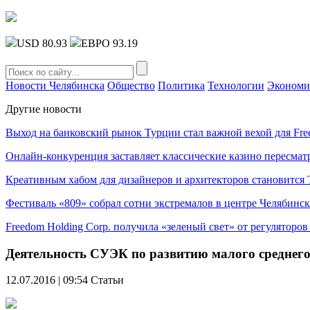
USD 80.93
ЕВРО 93.19
Новости Челябинска
Общество
Политика
Технологии
Экономи
Другие новости
Выход на банковский рынок Турции стал важной вехой для Fre
Онлайн-конкуренция заставляет классические казино пересмат
Креативным хабом для дизайнеров и архитекторов становитс
Фестиваль «809» собрал сотни экстремалов в центре Челябинск
Freedom Holding Corp. получила «зеленый свет» от регуляторо
Деятельность СУЭК по развитию малого среднего
12.07.2016 | 09:54
Статьи