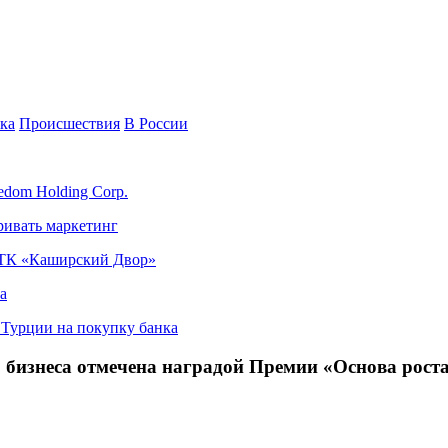
ка
Происшествия
В России
edom Holding Corp.
ривать маркетинг
я ТК «Каширский Двор»
а
в Турции на покупку банка
 бизнеса отмечена наградой Премии «Основа рост