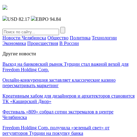
USD 82.17
ЕВРО 94.84
Новости Челябинска
Общество
Политика
Технологии
Экономика
Происшествия
В России
Другие новости
Выход на банковский рынок Турции стал важной вехой для
Freedom Holding Corp.
Онлайн-конкуренция заставляет классические казино
пересматривать маркетинг
Креативным хабом для дизайнеров и архитекторов становится
ТК «Каширский Двор»
Фестиваль «809» собрал сотни экстремалов в центре
Челябинска
Freedom Holding Corp. получила «зеленый свет» от
регуляторов Турции на покупку банка