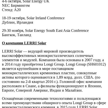
4-6 октября, Solar Energy UK
NEC Бирмингем
Стенд: A20
18-19 октября, Solar Ireland Conference
Дублин, Ирландия
29-30 ноября, Solar Energy South East Asia Conference
Бангкок, Таиланд
О компании LERRI Solar
LERRI Solar — ведущий мировой производитель
высокоэффективных монокристаллических солнечных
элементов и модулей. Компания была основана в 2007 году, а
в 2014 году приобретена Longi Group. Longi Group (SH601012)
является крупнейшим в мире поставщиком
монокристаллических кремниевых пластин, совокупные
активы которого оцениваются в 1,89 млрд. долл. США. (по
состоянию на 2-й квартал 2016 г.). Головной офис компании
расположен в Сиане, а филиалы функционируют в Японии,
Европе, Северной Америке, Индии и Малайзии.
Оснащённая современными технологиями и пользующаяся
всеми преимуществами обширного опыта Longi Group в сфере
монокристаллического кремния, в 2015 году LERRI Solar