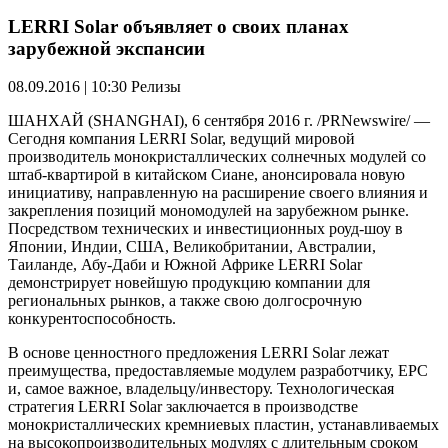
LERRI Solar объявляет о своих планах
зарубежной экспансии
08.09.2016 | 10:30
Релизы
ШАНХАЙ (SHANGHAI), 6 сентября 2016 г. /PRNewswire/ —
Сегодня компания LERRI Solar, ведущий мировой
производитель монокристаллических солнечных модулей со
штаб-квартирой в китайском Сиане, анонсировала новую
инициативу, направленную на расширение своего влияния и
закрепления позиций мономодулей на зарубежном рынке.
Посредством технических и инвестиционных роуд-шоу в
Японии, Индии, США, Великобритании, Австралии,
Таиланде, Абу-Даби и Южной Африке LERRI Solar
демонстрирует новейшую продукцию компании для
региональных рынков, а также свою долгосрочную
конкурентоспособность.
В основе ценностного предложения LERRI Solar лежат
преимущества, предоставляемые модулем разработчику, ЕРС
и, самое важное, владельцу/инвестору. Технологическая
стратегия LERRI Solar заключается в производстве
монокристаллических кремниевых пластин, устанавливаемых
на высокопроизводительных модулях с длительным сроком