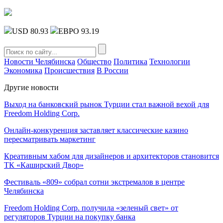
USD 80.93
ЕВРО 93.19
Новости Челябинска
Общество
Политика
Технологии
Экономика
Происшествия
В России
Другие новости
Выход на банковский рынок Турции стал важной вехой для
Freedom Holding Corp.
Онлайн-конкуренция заставляет классические казино
пересматривать маркетинг
Креативным хабом для дизайнеров и архитекторов становится
ТК «Каширский Двор»
Фестиваль «809» собрал сотни экстремалов в центре
Челябинска
Freedom Holding Corp. получила «зеленый свет» от
регуляторов Турции на покупку банка