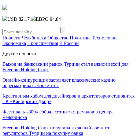
USD 82.17
ЕВРО 94.84
Новости Челябинска
Общество
Политика
Технологии
Экономика
Происшествия
В России
Другие новости
Выход на банковский рынок Турции стал важной вехой для
Freedom Holding Corp.
Онлайн-конкуренция заставляет классические казино
пересматривать маркетинг
Креативным хабом для дизайнеров и архитекторов становится
ТК «Каширский Двор»
Фестиваль «809» собрал сотни экстремалов в центре
Челябинска
Freedom Holding Corp. получила «зеленый свет» от
регуляторов Турции на покупку банка