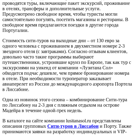
проводятся туры, включающие пакет экскурсий, проживание
в отелях, трансферы и дополнительные услуги.
Предусмотрено свободное время, чтобы туристы могли
самостоятельно погулять, посетить магазины и рестораны. В
свободное время предлагаются поездки в другие города
Португалии.
Стоимость сити-туров на выходные дни – от 130 евро за
одного человека с проживанием в двухместном номере 2-3
звездного отеля (с завтраками). Согласно отзывам клиентов,
довольно часто такие программы выбирают
путешественники, устроившие круиз по Европе, так как тур с
экскурсиями на уикенд от компании «Лузитана Сол»
обходится подчас дешевле, чем прямое бронирование номера
в отеле. При необходимости туроператор заказывает
авиаперелет из России до международного аэропорта Портела
в Лиссабоне.
Одна из новинок этого сезона – комбинирование Сити-тура
по Лиссабону на 2-3 дня с пляжным отдыхом на острове
Мадейра в течение одной-трех недель.
В каталоге на сайте компании lusitanasol.ru представлены
описания групповых
Сити-туров в Лиссабон
и Порту. Также
принимаются заявки на разработку индивидуальных и VIP-