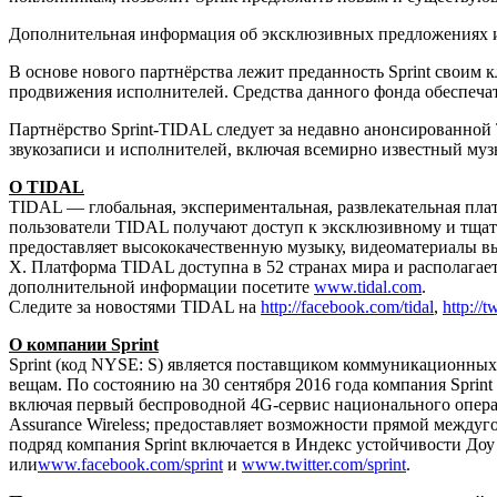
Дополнительная информация об эксклюзивных предложениях и 
В основе нового партнёрства лежит преданность Sprint своим
продвижения исполнителей. Средства данного фонда обеспечат
Партнёрство Sprint-TIDAL следует за недавно анонсированной
звукозаписи и исполнителей, включая всемирно известный музы
О TIDAL
TIDAL — глобальная, экспериментальная, развлекательная пла
пользователи TIDAL получают доступ к эксклюзивному и тщат
предоставляет высококачественную музыку, видеоматериалы в
X. Платформа TIDAL доступна в 52 странах мира и располагае
дополнительной информации посетите
www.tidal.com
.
Следите за новостями TIDAL на
http://facebook.com/tidal
,
http://t
О компании Sprint
Sprint (код NYSE: S) является поставщиком коммуникационны
вещам. По состоянию на 30 сентября 2016 года компания Sprin
включая первый беспроводной 4G-сервис национального опера
Assurance Wireless; предоставляет возможности прямой междуг
подряд компания Sprint включается в Индекс устойчивости Доу
или
www.facebook.com/sprint
и
www.twitter.com/sprint
.