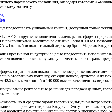
нтного партнёрского соглашения, благодаря которому 45-миллио
льскому контенту.
jpg
jpg
дут предоставлять уникальный контент, доступный только текущ
IDAL. JAY Z и другие исполнители-владельцы платформы продол
и и поклонниками. Масштабное слияние Sprint и TIDAL позвол
AL. Главный исполнительный директор Sprint Марсело Клауре (M
вания креативной индустрии с целью предоставить исполнителя
ло мгновенно понял нашу задачу и вместе мы очень рады предос
тформа, созданная для поклонников непосредственно деятелями 
тельно отобранному контенту, объединяющему артистов и их п
чем 42,5 млн. композиций и 140 000 высококачественных видеома
вляющей самые рентабельные решения для передачи данных, гол
озможности.
зможность, но и средство удовлетворения культурной потребнос
ержанию, — прокомментировал Клауре. — Энтузиазм и самоотдач
щим абонентам поистине уникальный доступ к эксклюзивному ко