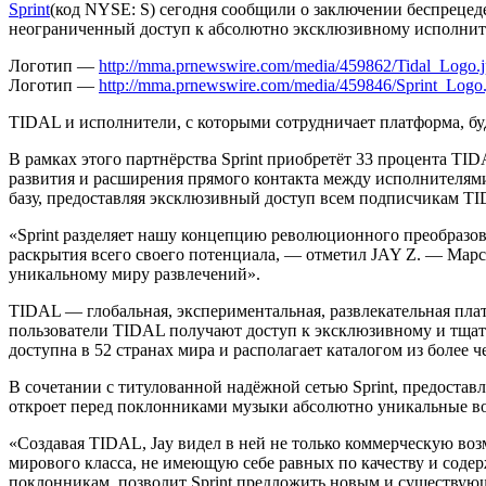
Sprint
(код NYSE: S) сегодня сообщили о заключении беспрецеде
неограниченный доступ к абсолютно эксклюзивному исполните
Логотип —
http://mma.prnewswire.com/media/459862/Tidal_Logo.
Логотип —
http://mma.prnewswire.com/media/459846/Sprint_Logo.
TIDAL и исполнители, с которыми сотрудничает платформа, бу
В рамках этого партнёрства Sprint приобретёт 33 процента T
развития и расширения прямого контакта между исполнителям
базу, предоставляя эксклюзивный доступ всем подписчикам TID
«Sprint разделяет нашу концепцию революционного преобразо
раскрытия всего своего потенциала, — отметил JAY Z. — Марсе
уникальному миру развлечений».
TIDAL — глобальная, экспериментальная, развлекательная пла
пользователи TIDAL получают доступ к эксклюзивному и тща
доступна в 52 странах мира и располагает каталогом из более 
В сочетании с титулованной надёжной сетью Sprint, предоста
откроет перед поклонниками музыки абсолютно уникальные в
«Создавая TIDAL, Jay видел в ней не только коммерческую во
мирового класса, не имеющую себе равных по качеству и сод
поклонникам, позволит Sprint предложить новым и существую