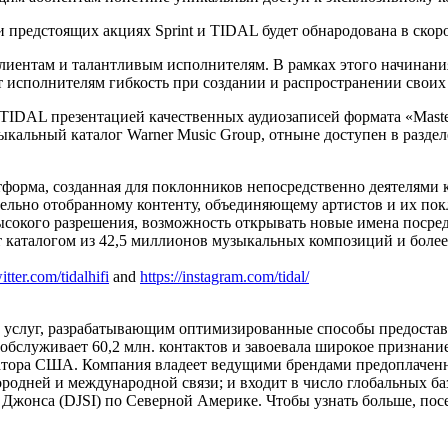
предстоящих акциях Sprint и TIDAL будет обнародована в скор
 клиентам и талантливым исполнителям. В рамках этого начинан
 исполнителям гибкость при создании и распространении своих
 TIDAL презентацией качественных аудиозаписей формата «Mast
кальный каталог Warner Music Group, отныне доступен в раздел
тформа, созданная для поклонников непосредственно деятелями 
ельно отобранному контенту, объединяющему артистов и их по
ысокого разрешения, возможность открывать новые имена посре
т каталогом из 42,5 миллионов музыкальных композиций и боле
witter.com/tidalhifi
and
https://instagram.com/tidal/
х услуг, разрабатывающим оптимизированные способы предостав
t обслуживает 60,2 млн. контактов и завоевала широкое признан
тора США. Компания владеет ведущими брендами предоплаченной
ородней и международной связи; и входит в число глобальных ба
 Джонса (DJSI) по Северной Америке. Чтобы узнать больше, посе