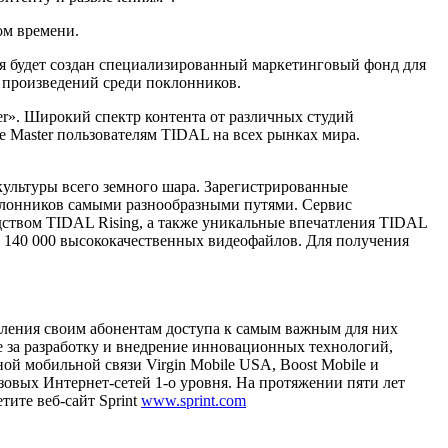
ом времени.
ия будет создан специализированный маркетинговый фонд для
 произведений среди поклонников.
er». Широкий спектр контента от различных студий
е Master пользователям TIDAL на всех рынках мира.
культуры всего земного шара. Зарегистрированные
клонников самыми разнообразными путями. Сервис
дством TIDAL Rising, а также уникальные впечатления TIDAL
е 140 000 высококачественных видеофайлов. Для получения
ления своим абонентам доступа к самым важным для них
ие за разработку и внедрение инновационных технологий,
 мобильной связи Virgin Mobile USA, Boost Mobile и
зовых Интернет-сетей 1-о уровня. На протяжении пяти лет
тите веб-сайт Sprint
www.sprint.com