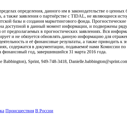
ределах определения, данного им в законодательстве о ценных б
s, а также заявления о партнёрстве с TIDAL, не являющиеся ист
кой базы и создания маркетингового фонда. Прогностические 
на доступной в данный момент информации, и подвержены ряду 
ся от предполагаемых в прогностических заявлениях. Вся информа
ланирует и не обязуется обновлять данную информацию для отраж
еятельность и её финансовые результаты, а также приводить к 
иях, содержатся в документации, подаваемоё нами Комиссии п
а финансовый год, завершившийся 31 марта 2016 года.
ton), Sprint, 949-748-3418, Danielle.babbington@sprint.com; 
ка
Происшествия
В России