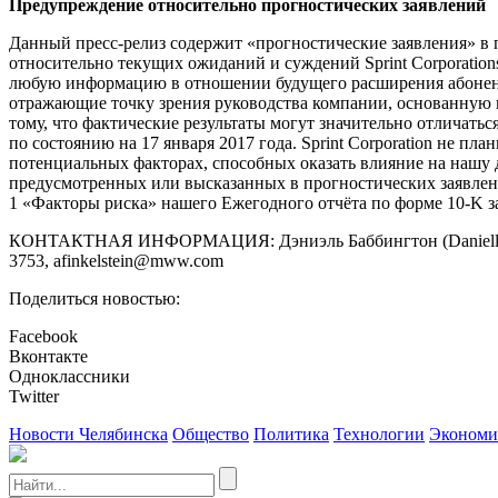
Предупреждение относительно прогностических заявлений
Данный пресс-релиз содержит «прогностические заявления» в п
относительно текущих ожиданий и суждений Sprint Corporation
любую информацию в отношении будущего расширения абонентс
отражающие точку зрения руководства компании, основанную 
тому, что фактические результаты могут значительно отличать
по состоянию на 17 января 2017 года. Sprint Corporation не п
потенциальных факторах, способных оказать влияние на нашу д
предусмотренных или высказанных в прогностических заявлен
1 «Факторы риска» нашего Ежегодного отчёта по форме 10-K з
КОНТАКТНАЯ ИНФОРМАЦИЯ: Дэниэль Баббингтон (Danielle Babbing
3753, afinkelstein@mww.com
Поделиться новостью:
Facebook
Вконтакте
Одноклассники
Twitter
Новости Челябинска
Общество
Политика
Технологии
Экономи