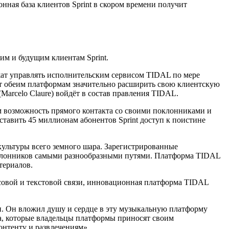
нная база клиентов Sprint в скором времени получит
им и будущим клиентам Sprint.
жат управлять исполнительским сервисом TIDAL по мере
ит обеим платформам значительно расширить свою клиентскую
arcelo Claure) войдёт в состав правления TIDAL.
м возможность прямого контакта со своими поклонниками и
тавить 45 миллионам абонентов Sprint доступ к поистине
культуры всего земного шара. Зарегистрированные
оклонников самыми разнообразными путями. Платформа TIDAL
териалов.
осовой и текстовой связи, инновационная платформа TIDAL
ти. Он вложил душу и сердце в эту музыкальную платформу
а, которые владельцы платформы приносят своим
нтенту и развлечениям».