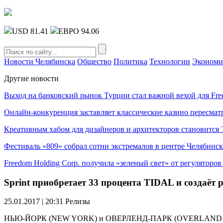
USD 81.41
ЕВРО 94.06
Новости Челябинска
Общество
Политика
Технологии
Экономи
Другие новости
Выход на банковский рынок Турции стал важной вехой для Fre
Онлайн-конкуренция заставляет классические казино пересмат
Креативным хабом для дизайнеров и архитекторов становитс
Фестиваль «809» собрал сотни экстремалов в центре Челябинск
Freedom Holding Corp. получила «зеленый свет» от регуляторо
Sprint приобретает 33 процента TIDAL и создаёт 
25.01.2017 | 20:31
Релизы
НЬЮ-ЙОРК (NEW YORK) и ОВЕРЛЕНД-ПАРК (OVERLAND PARK), 