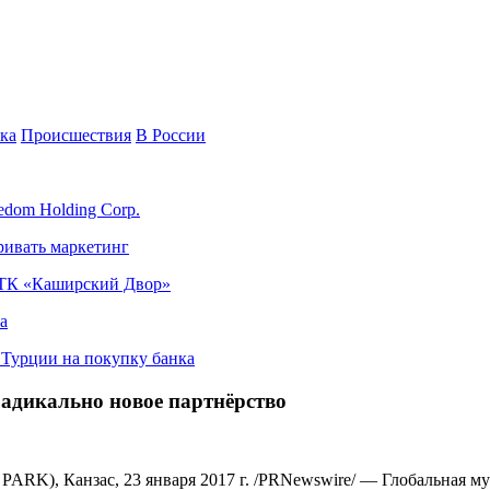
ка
Происшествия
В России
edom Holding Corp.
ривать маркетинг
я ТК «Каширский Двор»
а
в Турции на покупку банка
радикально новое партнёрство
Канзас, 23 января 2017 г. /PRNewswire/ — Глобальная муз