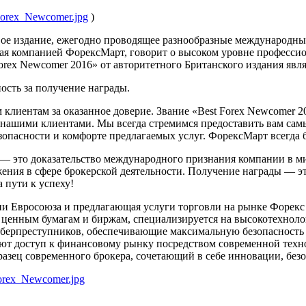
Forex_Newcomer.jpg
)
овое издание, ежегодно проводящее разнообразные международны
ая компанией ФорексМарт, говорит о высоком уровне профессион
Forex Newcomer 2016» от авторитетного Британского издания яв
сть за получение награды.
 клиентам за оказанное доверие. Звание «Best Forex Newcomer 
с нашими клиентами. Мы всегда стремимся предоставить вам са
зопасности и комфорте предлагаемых услуг. ФорексМарт всегда б
 это доказательство международного признания компании в мир
ения в сфере брокерской деятельности. Получение награды — это
 пути к успеху!
ии Евросоюза и предлагающая услуги торговли на рынке Форек
 ценным бумагам и биржам, специализируется на высокотехноло
берпреступников, обеспечивающие максимальную безопасность 
ют доступ к финансовому рынку посредством современной техно
азец современного брокера, сочетающий в себе инновации, безо
Forex_Newcomer.jpg