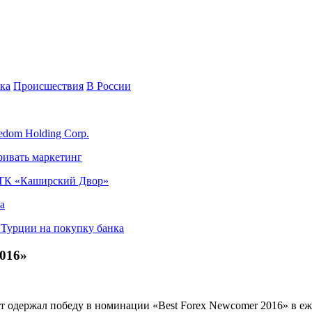
ка
Происшествия
В России
edom Holding Corp.
ривать маркетинг
я ТК «Каширский Двор»
а
в Турции на покупку банка
016»
одержал победу в номинации «Best Forex Newcomer 2016» в ежег