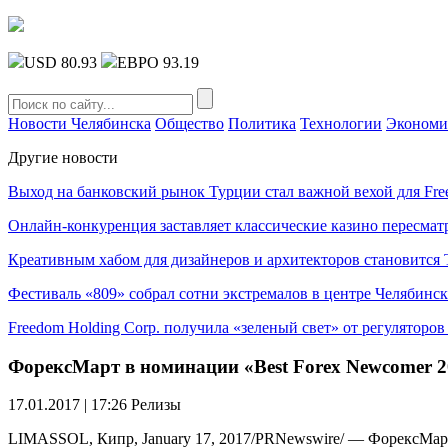
USD 80.93
ЕВРО 93.19
Новости Челябинска
Общество
Политика
Технологии
Экономи
Другие новости
Выход на банковский рынок Турции стал важной вехой для Fre
Онлайн-конкуренция заставляет классические казино пересмат
Креативным хабом для дизайнеров и архитекторов становитс
Фестиваль «809» собрал сотни экстремалов в центре Челябинск
Freedom Holding Corp. получила «зеленый свет» от регуляторо
ФорексМарт в номинации «Best Forex Newcomer 2
17.01.2017 | 17:26
Релизы
LIMASSOL, Кипр, January 17, 2017/PRNewswire/ — ФорексМарт 