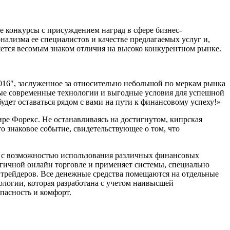
е конкурсы с присуждением наград в сфере бизнес-
ализма ее специалистов и качестве предлагаемых услуг и,
ляется весомым знаком отличия на высоко конкурентном рынке.
2016″, заслуженное за относительно небольшой по меркам рынка
мые современные технологии и выгодные условия для успешной
удет оставаться рядом с вами на пути к финансовому успеху!»
е Форекс. Не останавливаясь на достигнутом, кипрская
 знаковое событие, свидетельствующее о том, что
с с возможностью использования различных финансовых
гичной онлайн торговле и применяет системы, специально
трейдеров. Все денежные средства помещаются на отдельные
логии, которая разработана с учетом наивысшей
пасность и комфорт.