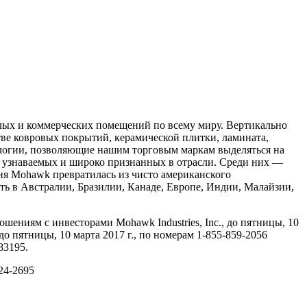
лых и коммерческих помещений по всему миру. Вертикально
е ковровых покрытий, керамической плитки, ламината,
ологии, позволяющие нашим торговым маркам выделяться на
х узнаваемых и широко признанных в отрасли. Среди них —
летия Mohawk превратилась из чисто американского
ь в Австралии, Бразилии, Канаде, Европе, Индии, Малайзии,
ениям с инвесторами Mohawk Industries, Inc., до пятницы, 10
до пятницы, 10 марта 2017 г., по номерам 1-855-859-2056
83195.
24-2695