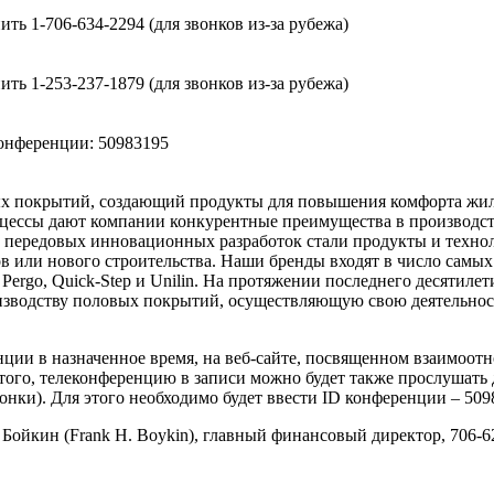
ить 1-706-634-2294 (для звонков из-за рубежа)
ить 1-253-237-1879 (для звонков из-за рубежа)
онференции: 50983195
ных покрытий, создающий продукты для повышения комфорта жи
ессы дают компании конкурентные преимущества в производств
ом передовых инновационных разработок стали продукты и техн
в или нового строительства. Наши бренды входят в число самы
wk, Pergo, Quick-Step и Unilin. На протяжении последнего десяти
зводству половых покрытий, осуществляющую свою деятельност
ии в назначенное время, на веб-сайте, посвященном взаимоотнош
е того, телеконференцию в записи можно будет также прослушать 
нки). Для этого необходимо будет ввести ID конференции – 509
ин (Frank H. Boykin), главный финансовый директор, 706-6