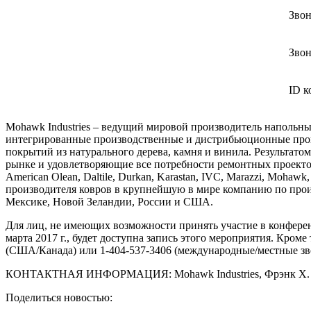
Звон
Звон
ID к
Mohawk Industries – ведущий мировой производитель наполь
интегрированные производственные и дистрибьюционные проц
покрытий из натурального дерева, камня и винила. Результат
рынке и удовлетворяющие все потребности ремонтных проекто
American Olean, Daltile, Durkan, Karastan, IVC, Marazzi, Moha
производителя ковров в крупнейшую в мире компанию по прои
Мексике, Новой Зеландии, России и США.
Для лиц, не имеющих возможности принять участие в конференц
марта 2017 г., будет доступна запись этого мероприятия. Кром
(США/Канада) или 1-404-537-3406 (международные/местные зво
КОНТАКТНАЯ ИНФОРМАЦИЯ: Mohawk Industries, Фрэнк Х. Бойк
Поделиться новостью: