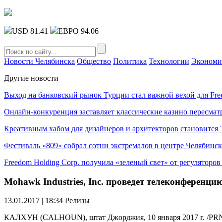
USD 81.41
ЕВРО 94.06
Новости Челябинска
Общество
Политика
Технологии
Экономи
Другие новости
Выход на банковский рынок Турции стал важной вехой для Fre
Онлайн-конкуренция заставляет классические казино пересмат
Креативным хабом для дизайнеров и архитекторов становитс
Фестиваль «809» собрал сотни экстремалов в центре Челябинск
Freedom Holding Corp. получила «зеленый свет» от регуляторо
Mohawk Industries, Inc. проведет телеконференци
13.01.2017 | 18:34
Релизы
КАЛХУН (CALHOUN), штат Джорджия, 10 января 2017 г. /PRNew