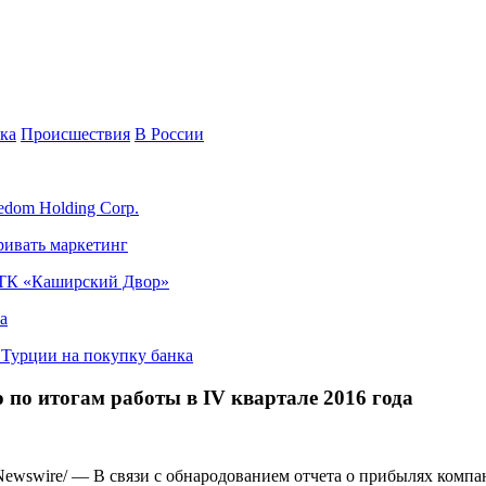
ка
Происшествия
В России
edom Holding Corp.
ривать маркетинг
я ТК «Каширский Двор»
а
в Турции на покупку банка
ю по итогам работы в IV квартале 2016 года
swire/ — В связи с обнародованием отчета о прибылях компани