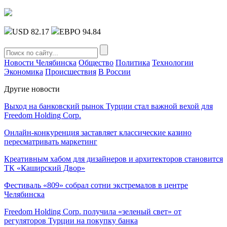
USD 82.17
ЕВРО 94.84
Новости Челябинска
Общество
Политика
Технологии
Экономика
Происшествия
В России
Другие новости
Выход на банковский рынок Турции стал важной вехой для
Freedom Holding Corp.
Онлайн-конкуренция заставляет классические казино
пересматривать маркетинг
Креативным хабом для дизайнеров и архитекторов становится
ТК «Каширский Двор»
Фестиваль «809» собрал сотни экстремалов в центре
Челябинска
Freedom Holding Corp. получила «зеленый свет» от
регуляторов Турции на покупку банка