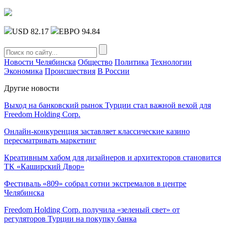
USD 82.17
ЕВРО 94.84
Новости Челябинска
Общество
Политика
Технологии
Экономика
Происшествия
В России
Другие новости
Выход на банковский рынок Турции стал важной вехой для
Freedom Holding Corp.
Онлайн-конкуренция заставляет классические казино
пересматривать маркетинг
Креативным хабом для дизайнеров и архитекторов становится
ТК «Каширский Двор»
Фестиваль «809» собрал сотни экстремалов в центре
Челябинска
Freedom Holding Corp. получила «зеленый свет» от
регуляторов Турции на покупку банка