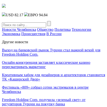
USD 82.17
ЕВРО 94.84
Новости Челябинска
Общество
Политика
Технологии
Экономика
Происшествия
В России
Другие новости
Выход на банковский рынок Турции стал важной вехой для
Freedom Holding Corp.
Онлайн-конкуренция заставляет классические казино
пересматривать маркетинг
Креативным хабом для дизайнеров и архитекторов становится
ТК «Каширский Двор»
Фестиваль «809» собрал сотни экстремалов в центре
Челябинска
Freedom Holding Corp. получила «зеленый свет» от
регуляторов Турции на покупку банка