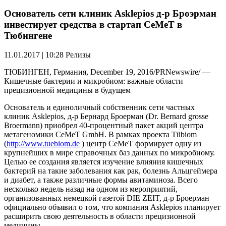
Основатель сети клиник Asklepios д-р Броэрман
инвестирует средства в стартап CeMeT в
Тюбингене
11.01.2017 | 10:28
Релизы
ТЮБИНГЕН, Германия, December 19, 2016/PRNewswire/ —
Кишечные бактерии и микробиом: важные области
прецизионной медицины в будущем
Основатель и единоличный собственник сети частных
клиник Asklepios, д-р Бернард Броерман (Dr. Bernard grosse
Broermann) приобрел 40-процентный пакет акций центра
метагеномики CeMeT GmbH. В рамках проекта Tübiom
(
http://www.tuebiom.de
) центр CeMeT формирует одну из
крупнейших в мире справочных баз данных по микробиому.
Целью ее создания является изучение влияния кишечных
бактерий на такие заболевания как рак, болезнь Альцгеймера
и диабет, а также различные формы авитаминоза. Всего
несколько недель назад на одном из мероприятий,
организованных немецкой газетой DIE ZEIT, д-р Броерман
официально объявил о том, что компания Asklepios планирует
расширить свою деятельность в области прецизионной
медицины.