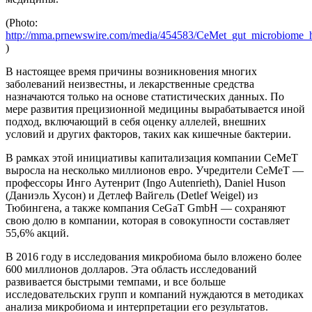
(Photo:
http://mma.prnewswire.com/media/454583/CeMet_gut_microbiome_
)
В настоящее время причины возникновения многих
заболеваний неизвестны, и лекарственные средства
назначаются только на основе статистических данных. По
мере развития прецизионной медицины вырабатывается иной
подход, включающий в себя оценку аллелей, внешних
условий и других факторов, таких как кишечные бактерии.
В рамках этой инициативы капитализация компании CeMeT
выросла на несколько миллионов евро. Учредители CeMeT ―
профессоры Инго Аутенрит (Ingo Autenrieth), Daniel Huson
(Даниэль Хусон) и Детлеф Вайгель (Detlef Weigel) из
Тюбингена, а также компания CeGaT GmbH ― сохраняют
свою долю в компании, которая в совокупности составляет
55,6% акций.
В 2016 году в исследования микробиома было вложено более
600 миллионов долларов. Эта область исследований
развивается быстрыми темпами, и все больше
исследовательских групп и компаний нуждаются в методиках
анализа микробиома и интерпретации его результатов.