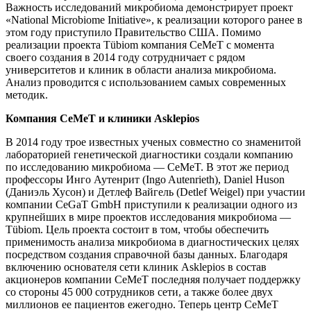
Важность исследований микробиома демонстрирует проект
«National Microbiome Initiative», к реализации которого ранее в
этом году приступило Правительство США. Помимо
реализации проекта Tübiom компания CeMeT с момента
своего создания в 2014 году сотрудничает с рядом
университетов и клиник в области анализа микробиома.
Анализ проводится с использованием самых современных
методик.
Компания CeMeT и клиники Asklepios
В 2014 году трое известных ученых совместно со знаменитой
лабораторией генетической диагностики создали компанию
по исследованию микробиома ― CeMeT. В этот же период
профессоры Инго Аутенрит (Ingo Autenrieth), Daniel Huson
(Даниэль Хусон) и Детлеф Вайгель (Detlef Weigel) при участии
компании CeGaT GmbH приступили к реализации одного из
крупнейших в мире проектов исследования микробиома ―
Tübiom. Цель проекта состоит в том, чтобы обеспечить
применимость анализа микробиома в диагностических целях
посредством создания справочной базы данных. Благодаря
включению основателя сети клиник Asklepios в состав
акционеров компании CeMeT последняя получает поддержку
со стороны 45 000 сотрудников сети, а также более двух
миллионов ее пациентов ежегодно. Теперь центр CeMeT