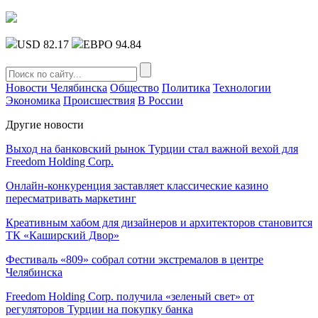
USD 82.17
ЕВРО 94.84
Новости Челябинска
Общество
Политика
Технологии
Экономика
Происшествия
В России
Другие новости
Выход на банковский рынок Турции стал важной вехой для
Freedom Holding Corp.
Онлайн-конкуренция заставляет классические казино
пересматривать маркетинг
Креативным хабом для дизайнеров и архитекторов становится
ТК «Каширский Двор»
Фестиваль «809» собрал сотни экстремалов в центре
Челябинска
Freedom Holding Corp. получила «зеленый свет» от
регуляторов Турции на покупку банка