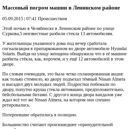
Массовый погром машин в Ленинском районе
05.09.2015 | 07:41
Происшествия
Этой ночью в Челябинске в Ленинском районе по улице
Суркова,5 неизвестные разбили стекла 13 автомобилям.
У жительницы указанного дома под вечер сработала
сигнализация в припаркованном во дворе автомобиле Hyundai
Solaris. Выйдя на улицу женщина обнаружила что в её машине
разбиты стёкла, как, впрочем, и у ещё 12 автомобилей в этом
дворе.
По словам очевидцев, это была четко спланированная акция:
как только стемнело, ко двору подъехал тёмный Nissan Almera
и высадил двух молодых людей. Подростки побежали по
двору, попутно круша стекла автомашин, предположительно,
бейсбольными битами. С другого конца двора вандалов уже
ждал всё тот же Nissan Almera, на котором они спешно
ретировались.
Потерпевшие обратились в полицию.
Большинство считают произошедшее «принудительной