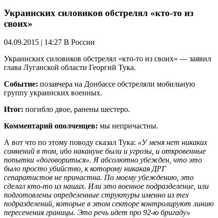
Украинских силовиков обстрелял «кто-то из
своих»
04.09.2015 | 14:27
В России
Украинских силовиков обстрелял «кто-то из своих» — заявил
глава Луганской области Георгий Тука.
Событие:
позавчера на Донбассе обстреляли мобильную
группу украинских военных.
Итог:
погибло двое, ранены шестеро.
Комментарий ополченцев:
мы непричастны.
А вот что по этому поводу сказал Тука:
«У меня нет никаких
сомнений в том, ибо накануне были и угрозы, и откровенные
попытки «договориться». Я абсолютно убежден, что это
было просто убийство, к которому никакая ДРГ
сепаратистов не причастна. По моему убеждению, это
сделал кто-то из наших. Или это военное подразделение, или
подготовлены определенные структуры именно из тех
подразделений, которые в этом секторе контролируют линию
пересечения границы. Это речь идет про 92-ю бригаду»