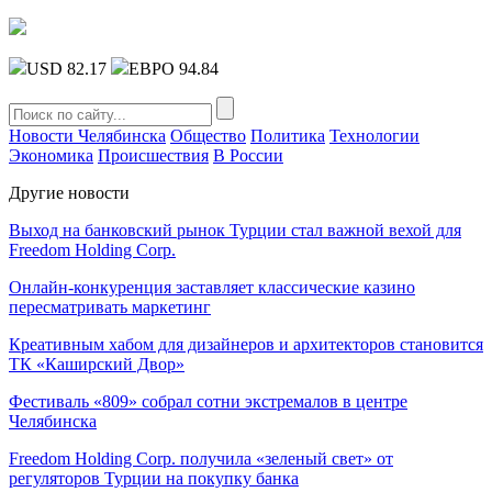
USD 82.17
ЕВРО 94.84
Новости Челябинска
Общество
Политика
Технологии
Экономика
Происшествия
В России
Другие новости
Выход на банковский рынок Турции стал важной вехой для
Freedom Holding Corp.
Онлайн-конкуренция заставляет классические казино
пересматривать маркетинг
Креативным хабом для дизайнеров и архитекторов становится
ТК «Каширский Двор»
Фестиваль «809» собрал сотни экстремалов в центре
Челябинска
Freedom Holding Corp. получила «зеленый свет» от
регуляторов Турции на покупку банка