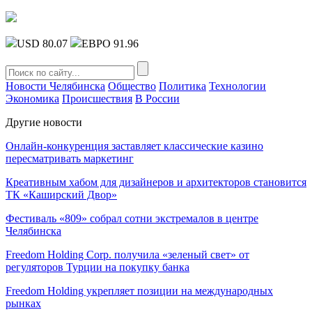
USD 80.07
ЕВРО 91.96
Новости Челябинска
Общество
Политика
Технологии
Экономика
Происшествия
В России
Другие новости
Онлайн-конкуренция заставляет классические казино
пересматривать маркетинг
Креативным хабом для дизайнеров и архитекторов становится
ТК «Каширский Двор»
Фестиваль «809» собрал сотни экстремалов в центре
Челябинска
Freedom Holding Corp. получила «зеленый свет» от
регуляторов Турции на покупку банка
Freedom Holding укрепляет позиции на международных
рынках