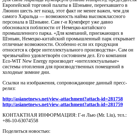
Европейской торговой палаты в Шэньяне, переехавшего в
Ляонин шесть лет назад, этот факт не менее важен, чем для
самого Харальда — возможность найма высококлассного
персонала в Шэньяне. Сам г-н Кумпферт уже давно
обосновался поблизости от Немецко-китайского
промышленного парка. «Для компаний, приезжающих в
Шэньян, Немецко-китайский промышленный парк открывает
отличные возможности. Особенно если их продукция
относится к сфере интеллектуального производства». Сам он
чрезвычайно удовлетворён состоянием дел. Его компания
Eco-WIT New Energy производит «интеллектуальные»
системы отопления для производственных помещений в
холодные зимние дни.
Ссылки на изображения, сопровождающие данный пресс-
релиз:
http://asianetnews.net/view-attachment?attach-id=281758
http://asianetnews.net/view-attachment?attach-id=281759
КОНТАКТНАЯ ИНФОРМАЦИЯ: Г-н Лью (Mr. Liu), тел.:
+86-10-63074558
Поделиться новостью: