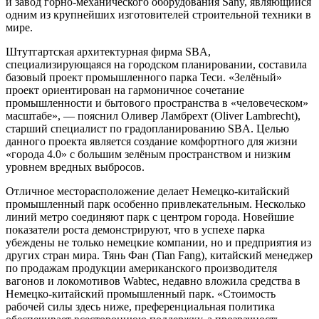
и завод горно-механического оборудования Sany, являющийся
одним из крупнейших изготовителей строительной техники в
мире.
Штутгартская архитектурная фирма SBA,
специализирующаяся на городском планировании, составила
базовый проект промышленного парка Теси. «Зелёный»
проект ориентирован на гармоничное сочетание
промышленности и бытового пространства в «человеческом»
масштабе», — пояснил Оливер Ламбрехт (Oliver Lambrecht),
старший специалист по градопланированию SBA. Целью
данного проекта является создание комфортного для жизни
«города 4.0» с большим зелёным пространством и низким
уровнем вредных выбросов.
Отличное месторасположение делает Немецко-китайский
промышленный парк особенно привлекательным. Несколько
линий метро соединяют парк с центром города. Новейшие
показатели роста демонстрируют, что в успехе парка
убеждены не только немецкие компании, но и предприятия из
других стран мира. Тянь Фан (Tian Fang), китайский менеджер
по продажам продукции американского производителя
вагонов и локомотивов Wabtec, недавно вложила средства в
Немецко-китайский промышленный парк. «Стоимость
рабочей силы здесь ниже, преференциальная политика