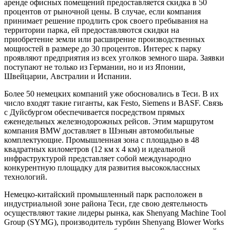
аренде офисных помещений предоставляется скидка в 50
процентов от рыночной цены. В случае, если компания
принимает решение продлить срок своего пребывания на
территории парка, ей предоставляются скидки на
приобретение земли или расширение производственных
мощностей в размере до 30 процентов. Интерес к парку
проявляют предприятия из всех уголков земного шара. Заявки
поступают не только из Германии, но и из Японии,
Швейцарии, Австралии и Испании.
Более 50 немецких компаний уже обосновались в Теси. В их
число входят такие гиганты, как Festo, Siemens и BASF. Связь
с Дуйсбургом обеспечивается посредством прямых
еженедельных железнодорожных рейсов. Этим маршрутом
компания BMW доставляет в Шэньян автомобильные
комплектующие. Промышленная зона с площадью в 48
квадратных километров (12 км х 4 км) и идеальной
инфраструктурой представляет собой международно
конкурентную площадку для развития высококлассных
технологий.
Немецко-китайский промышленный парк расположен в
индустриальной зоне района Теси, где свою деятельность
осуществляют такие лидеры рынка, как Shenyang Machine Tool
Group (SYMG), производитель турбин Shenyang Blower Works