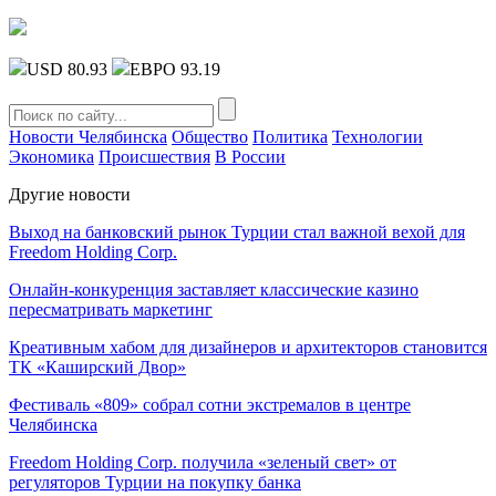
USD 80.93
ЕВРО 93.19
Новости Челябинска
Общество
Политика
Технологии
Экономика
Происшествия
В России
Другие новости
Выход на банковский рынок Турции стал важной вехой для
Freedom Holding Corp.
Онлайн-конкуренция заставляет классические казино
пересматривать маркетинг
Креативным хабом для дизайнеров и архитекторов становится
ТК «Каширский Двор»
Фестиваль «809» собрал сотни экстремалов в центре
Челябинска
Freedom Holding Corp. получила «зеленый свет» от
регуляторов Турции на покупку банка