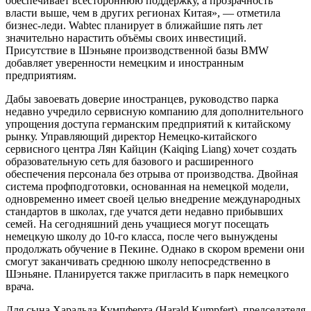
обеспечивает всестороннюю поддержку, а прозрачность
власти выше, чем в других регионах Китая», — отметила
бизнес-леди. Wabtec планирует в ближайшие пять лет
значительно нарастить объёмы своих инвестиций.
Присутствие в Шэньяне производственной базы BMW
добавляет уверенности немецким и иностранным
предприятиям.
Дабы завоевать доверие иностранцев, руководство парка
недавно учредило сервисную компанию для дополнительного
упрощения доступа германским предприятий к китайскому
рынку. Управляющий директор Немецко-китайского
сервисного центра Лян Кайцин (Kaiqing Liang) хочет создать
образовательную сеть для базового и расширенного
обеспечения персонала без отрыва от производства. Двойная
система профподготовки, основанная на немецкой модели,
одновременно имеет своей целью внедрение международных
стандартов в школах, где учатся дети недавно прибывших
семей. На сегодняшний день учащиеся могут посещать
немецкую школу до 10-го класса, после чего вынуждены
продолжать обучение в Пекине. Однако в скором времени они
смогут заканчивать среднюю школу непосредственно в
Шэньяне. Планируется также пригласить в парк немецкого
врача.
Для сына Харальда Кумпферта (Harald Kumpfert), председателя