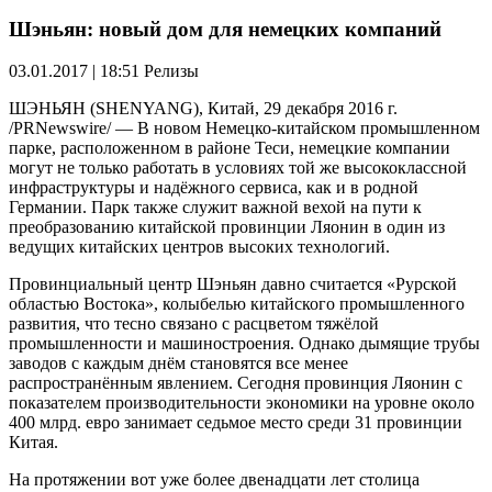
Шэньян: новый дом для немецких компаний
03.01.2017 | 18:51
Релизы
ШЭНЬЯН (SHENYANG), Китай, 29 декабря 2016 г.
/PRNewswire/ — В новом Немецко-китайском промышленном
парке, расположенном в районе Теси, немецкие компании
могут не только работать в условиях той же высококлассной
инфраструктуры и надёжного сервиса, как и в родной
Германии. Парк также служит важной вехой на пути к
преобразованию китайской провинции Ляонин в один из
ведущих китайских центров высоких технологий.
Провинциальный центр Шэньян давно считается «Рурской
областью Востока», колыбелью китайского промышленного
развития, что тесно связано с расцветом тяжёлой
промышленности и машиностроения. Однако дымящие трубы
заводов с каждым днём становятся все менее
распространённым явлением. Сегодня провинция Ляонин с
показателем производительности экономики на уровне около
400 млрд. евро занимает седьмое место среди 31 провинции
Китая.
На протяжении вот уже более двенадцати лет столица