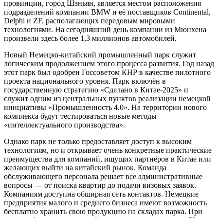
провинции, город Шэньян, является местом расположения
подразделений компании BMW и её поставщиков Continental,
Delphi и ZF, располагающих передовым мировыми
технологиями. На сегодняшний день компании из Мюнхена
произвели здесь более 1,3 миллионов автомобилей.
Новый Немецко-китайский промышленный парк служит
логическим продолжением этого процесса развития. Год назад
этот парк был одобрен Госсоветом КНР в качестве пилотного
проекта национального уровня. Парк включён в
государственную стратегию «Сделано в Китае-2025» и
служит одним из центральных пунктов реализации немецкой
инициативы «Промышленность 4.0». На территории нового
комплекса будут тестироваться новые методы
«интеллектуального производства».
Однако парк не только предоставляет доступ к высоким
технологиям, но и открывает очень конкретные практические
преимущества для компаний, ищущих партнёров в Китае или
желающих выйти на китайский рынок. Команда
обслуживающего персонала решает все административные
вопросы — от поиска квартир до подачи визовых заявок.
Компаниям доступна обширная сеть контактов. Немецкие
предприятия малого и среднего бизнеса имеют возможность
бесплатно хранить свою продукцию на складах парка. При