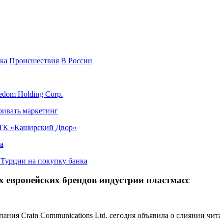
ка
Происшествия
В России
edom Holding Corp.
ривать маркетинг
я ТК «Каширский Двор»
а
в Турции на покупку банка
ух европейских брендов индустрии пластмасс
ния Crain Communications Ltd. сегодня объявила о слиянии чит