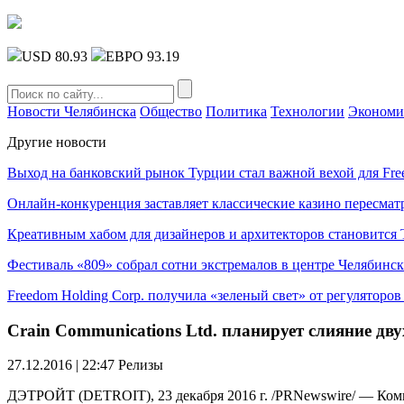
USD 80.93
ЕВРО 93.19
Новости Челябинска
Общество
Политика
Технологии
Экономи
Другие новости
Выход на банковский рынок Турции стал важной вехой для Fre
Онлайн-конкуренция заставляет классические казино пересмат
Креативным хабом для дизайнеров и архитекторов становитс
Фестиваль «809» собрал сотни экстремалов в центре Челябинск
Freedom Holding Corp. получила «зеленый свет» от регуляторо
Crain Communications Ltd. планирует слияние дв
27.12.2016 | 22:47
Релизы
ДЭТРОЙТ (DETROIT), 23 декабря 2016 г. /PRNewswire/ — Компа