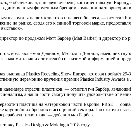
Europe
обслуживал, в первую очередь, континентальную Европу,
т единственным фирменным брендом компании на территории вс
ым шагом для наших клиентов и нашего бизнеса, — отметил Бренн
жение на рынке, сводя его к единой торговой марке, предостав
 выставок».
 директор по продажам Мэтт Барбер (Matt Barber) и директор по
ов, возглавляемой Дэвидом, Мэттом и Донной, имеющих глубоки
я знакомить наших читателей со значимой информацией и предо
вая выставка Plastics Recycling Show Europe, которая пройдёт 29
венную церемонию вручения премий Plastics Industry Awards в 
 в календаре отрасли пластиков, — отметил г-н Барбер, являющий
ионализм, а наши гости смогут получить удовольствие от велик
еработки пластика на материковой части Европы, PRSE — обязат
ке крупнейших брендов и ассоциаций сектора. Посетители выста
переработки пластика», — добавил м-р Барбер.
авку Plastics Design & Molding в 2018 году.