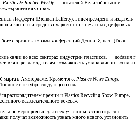
 а
Plastics & Rubber Weekly
— читателей Великобритании.
ех европейских стран.
ан Лафферти (Brennan Lafferty), вице-президент и издатель
ляющей контент и средства маркетинга в печатных, цифровых
 работе с организаторами конференций Донна Бушелл (Donna
е связи во всех секторах индустрии пластиков, — добавил г-
ставлять рекламодателям возможность устанавливать контакты
-30 марта в Амстердаме. Кроме того,
Plastics News Europe
Лондоне в октябре следующего года.
ся распорядителем премии и Plastics Recycling Show Europe. —
олепного развлекательного вечера».
ельное мероприятие для всех участников этой отрасли.
вки получат возможность узнать много нового, установить