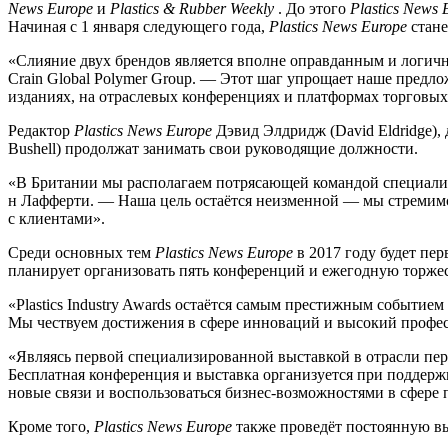
News Europe
и
Plastics & Rubber Weekly
. До этого
Plastics News 
Начиная с 1 января следующего года,
Plastics News Europe
стане
«Слияние двух брендов является вполне оправданным и логичн
Crain Global Polymer Group. — Этот шаг упрощает наше предло
изданиях, на отраслевых конференциях и платформах торговых
Редактор
Plastics News Europe
Дэвид Элдридж (David Eldridge),
Bushell) продолжат занимать свои руководящие должности.
«В Британии мы располагаем потрясающей командой специалист
н Лафферти. — Наша цель остаётся неизменной — мы стремимс
с клиентами».
Среди основных тем
Plastics News Europe
в 2017 году будет пер
планирует организовать пять конференций и ежегодную торжест
«Plastics Industry Awards остаётся самым престижным событием
Мы чествуем достижения в сфере инноваций и высокий професс
«Являясь первой специализированной выставкой в отрасли пер
Бесплатная конференция и выставка организуется при поддерж
новые связи и воспользоваться бизнес-возможностями в сфере 
Кроме того,
Plastics News Europe
также проведёт постоянную выст