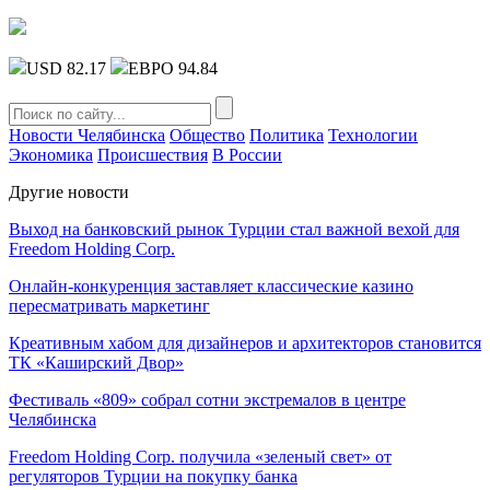
USD 82.17
ЕВРО 94.84
Новости Челябинска
Общество
Политика
Технологии
Экономика
Происшествия
В России
Другие новости
Выход на банковский рынок Турции стал важной вехой для
Freedom Holding Corp.
Онлайн-конкуренция заставляет классические казино
пересматривать маркетинг
Креативным хабом для дизайнеров и архитекторов становится
ТК «Каширский Двор»
Фестиваль «809» собрал сотни экстремалов в центре
Челябинска
Freedom Holding Corp. получила «зеленый свет» от
регуляторов Турции на покупку банка