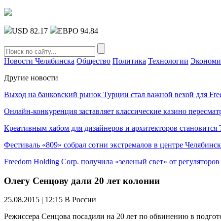
USD 82.17
ЕВРО 94.84
Новости Челябинска
Общество
Политика
Технологии
Экономи
Другие новости
Выход на банковский рынок Турции стал важной вехой для Fre
Онлайн-конкуренция заставляет классические казино пересмат
Креативным хабом для дизайнеров и архитекторов становитс
Фестиваль «809» собрал сотни экстремалов в центре Челябинск
Freedom Holding Corp. получила «зеленый свет» от регуляторо
Олегу Сенцову дали 20 лет колонии
25.08.2015 | 12:15
В России
Режиссера Сенцова посадили на 20 лет по обвинению в подгот