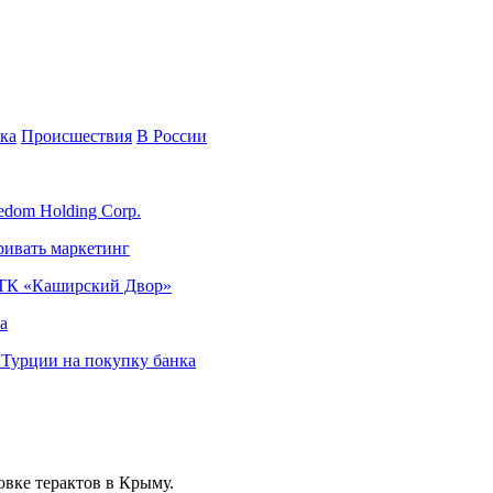
ка
Происшествия
В России
edom Holding Corp.
ривать маркетинг
я ТК «Каширский Двор»
а
в Турции на покупку банка
овке терактов в Крыму.