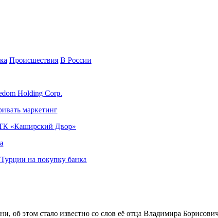
ка
Происшествия
В России
edom Holding Corp.
ривать маркетинг
я ТК «Каширский Двор»
а
в Турции на покупку банка
и, об этом стало известно со слов её отца Владимира Борисович