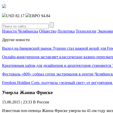
USD 82.17
ЕВРО 94.84
Новости Челябинска
Общество
Политика
Технологии
Экономи
Другие новости
Выход на банковский рынок Турции стал важной вехой для Fre
Онлайн-конкуренция заставляет классические казино пересмат
Креативным хабом для дизайнеров и архитекторов становитс
Фестиваль «809» собрал сотни экстремалов в центре Челябинск
Freedom Holding Corp. получила «зеленый свет» от регуляторо
Умерла Жанна Фриске
15.06.2015 | 23:33
В России
Известная поп-певица Жанна Фриске умерла на 41-ом году жизн