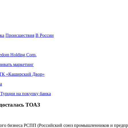
ка
Происшествия
В России
edom Holding Corp.
ривать маркетинг
я ТК «Каширский Двор»
а
в Турции на покупку банка
 досталась ТОАЗ
ского бизнеса РСПП (Российский союз промышленников и предпр