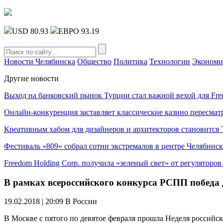
USD 80.93
ЕВРО 93.19
Новости Челябинска
Общество
Политика
Технологии
Экономи
Другие новости
Выход на банковский рынок Турции стал важной вехой для Fre
Онлайн-конкуренция заставляет классические казино пересмат
Креативным хабом для дизайнеров и архитекторов становитс
Фестиваль «809» собрал сотни экстремалов в центре Челябинск
Freedom Holding Corp. получила «зеленый свет» от регуляторо
В рамках всероссийского конкурса РСПП победа
19.02.2018 | 20:09
В России
В Москве с пятого по девятое февраля прошла Неделя россий