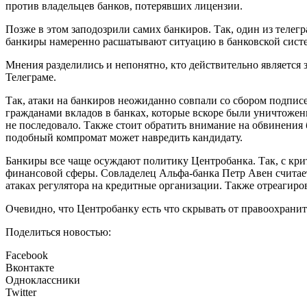
против владельцев банков, потерявших лицензии.
Позже в этом заподозрили самих банкиров. Так, один из телег
банкиры намеренно расшатывают ситуацию в банковской систе
Мнения разделились и непонятно, кто действительно является 
Телеграме.
Так, атаки на банкиров неожиданно совпали со сбором подпис
гражданами вкладов в банках, которые вскоре были уничтожен
не последовало. Также стоит обратить внимание на обвинения
подобный компромат может навредить кандидату.
Банкиры все чаще осуждают политику Центробанка. Так, с кр
финансовой сферы. Совладелец Альфа-банка Петр Авен считае
атаках регулятора на кредитные организации. Также отреагиров
Очевидно, что Центробанку есть что скрывать от правоохрани
Поделиться новостью:
Facebook
Вконтакте
Одноклассники
Twitter