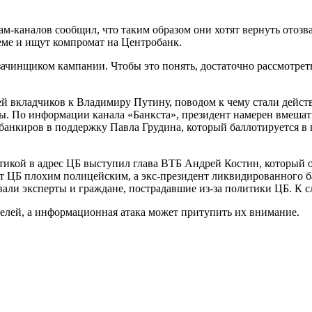
рам-каналов сообщил, что таким образом они хотят вернуть отоз
ме и ищут компромат на Центробанк.
зачинщиком кампании. Чтобы это понять, достаточно рассмотрет
ей вкладчиков к Владимиру Путину, поводом к чему стали дейст
ы. По информации канала «Банкста», президент намерен вмешат
 банкиров в поддержку Павла Грудина, который баллотируется в
итикой в адрес ЦБ выступил глава ВТБ Андрей Костин, который
т ЦБ плохим полицейским, а экс-президент ликвидированного 
али эксперты и граждане, пострадавшие из-за политики ЦБ. К сл
телей, а информационная атака может притупить их внимание.