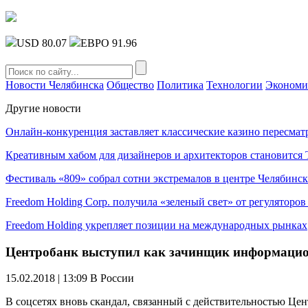
USD 80.07
ЕВРО 91.96
Новости Челябинска
Общество
Политика
Технологии
Экономи
Другие новости
Онлайн-конкуренция заставляет классические казино пересмат
Креативным хабом для дизайнеров и архитекторов становитс
Фестиваль «809» собрал сотни экстремалов в центре Челябинск
Freedom Holding Corp. получила «зеленый свет» от регуляторо
Freedom Holding укрепляет позиции на международных рынках
Центробанк выступил как зачинщик информацио
15.02.2018 | 13:09
В России
В соцсетях вновь скандал, связанный с действительностью Цен