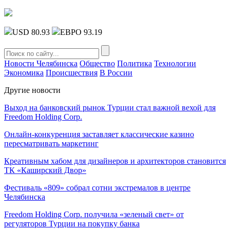
USD 80.93
ЕВРО 93.19
Новости Челябинска
Общество
Политика
Технологии
Экономика
Происшествия
В России
Другие новости
Выход на банковский рынок Турции стал важной вехой для
Freedom Holding Corp.
Онлайн-конкуренция заставляет классические казино
пересматривать маркетинг
Креативным хабом для дизайнеров и архитекторов становится
ТК «Каширский Двор»
Фестиваль «809» собрал сотни экстремалов в центре
Челябинска
Freedom Holding Corp. получила «зеленый свет» от
регуляторов Турции на покупку банка