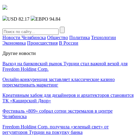
USD 82.17
ЕВРО 94.84
Новости Челябинска
Общество
Политика
Технологии
Экономика
Происшествия
В России
Другие новости
Выход на банковский рынок Турции стал важной вехой для
Freedom Holding Corp.
Онлайн-конкуренция заставляет классические казино
пересматривать маркетинг
Креативным хабом для дизайнеров и архитекторов становится
ТК «Каширский Двор»
Фестиваль «809» собрал сотни экстремалов в центре
Челябинска
Freedom Holding Corp. получила «зеленый свет» от
регуляторов Турции на покупку банка