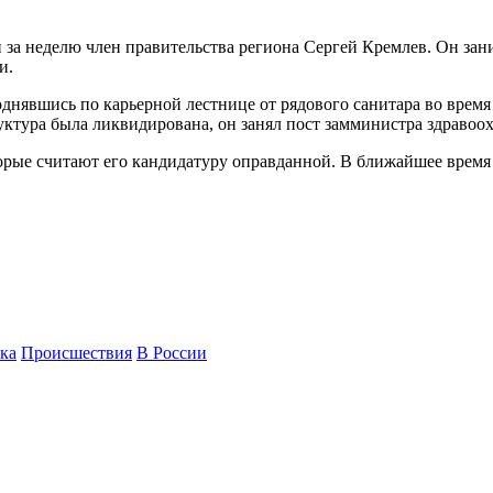
 за неделю член правительства региона Сергей Кремлев. Он зан
и.
днявшись по карьерной лестнице от рядового санитара во врем
ктура была ликвидирована, он занял пост замминистра здравоох
рые считают его кандидатуру оправданной. В ближайшее время 
ка
Происшествия
В России