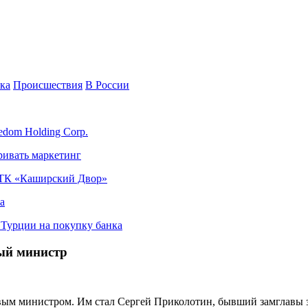
ка
Происшествия
В России
edom Holding Corp.
ривать маркетинг
я ТК «Каширский Двор»
а
в Турции на покупку банка
ый министр
овым министром. Им стал Сергей Приколотин, бывший замглавы