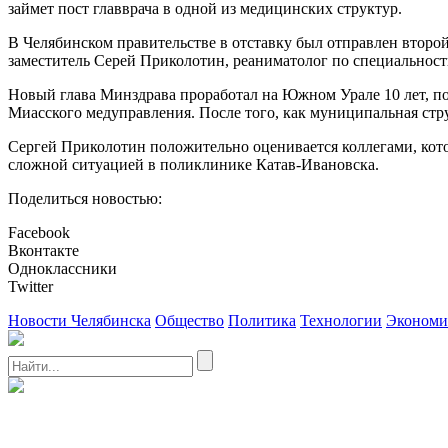
займет пост главврача в одной из медицинских структур.
В Челябинском правительстве в отставку был отправлен второй
заместитель Серей Приколотин, реаниматолог по специальност
Новый глава Минздрава проработал на Южном Урале 10 лет, по
Миасского медуправления. После того, как муниципальная стру
Сергей Приколотин положительно оценивается коллегами, кото
сложной ситуацией в поликлинике Катав-Ивановска.
Поделиться новостью:
Facebook
Вконтакте
Одноклассники
Twitter
Новости Челябинска
Общество
Политика
Технологии
Экономи