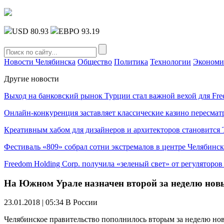
USD 80.93
ЕВРО 93.19
Новости Челябинска
Общество
Политика
Технологии
Экономи
Другие новости
Выход на банковский рынок Турции стал важной вехой для Fre
Онлайн-конкуренция заставляет классические казино пересмат
Креативным хабом для дизайнеров и архитекторов становитс
Фестиваль «809» собрал сотни экстремалов в центре Челябинск
Freedom Holding Corp. получила «зеленый свет» от регуляторо
На Южном Урале назначен второй за неделю нов
23.01.2018 | 05:34
В России
Челябинское правительство пополнилось вторым за неделю н