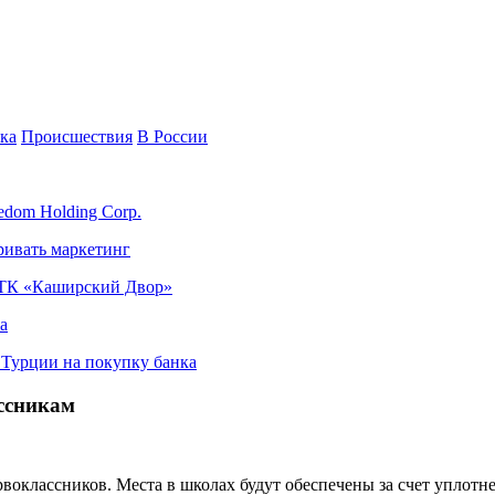
ка
Происшествия
В России
edom Holding Corp.
ривать маркетинг
я ТК «Каширский Двор»
а
в Турции на покупку банка
ссникам
воклассников. Места в школах будут обеспечены за счет уплотне