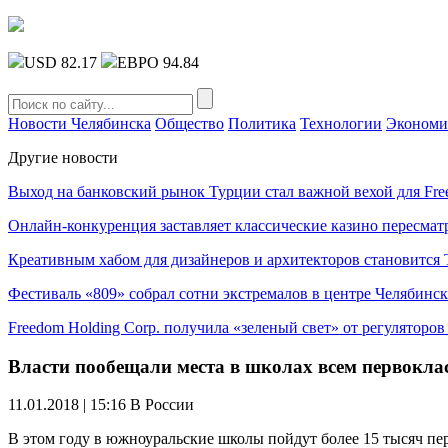
USD 82.17
ЕВРО 94.84
Новости Челябинска
Общество
Политика
Технологии
Экономи
Другие новости
Выход на банковский рынок Турции стал важной вехой для Fre
Онлайн-конкуренция заставляет классические казино пересмат
Креативным хабом для дизайнеров и архитекторов становитс
Фестиваль «809» собрал сотни экстремалов в центре Челябинск
Freedom Holding Corp. получила «зеленый свет» от регуляторо
Власти пообещали места в школах всем первокла
11.01.2018 | 15:16
В России
В этом году в южноуральские школы пойдут более 15 тысяч пер