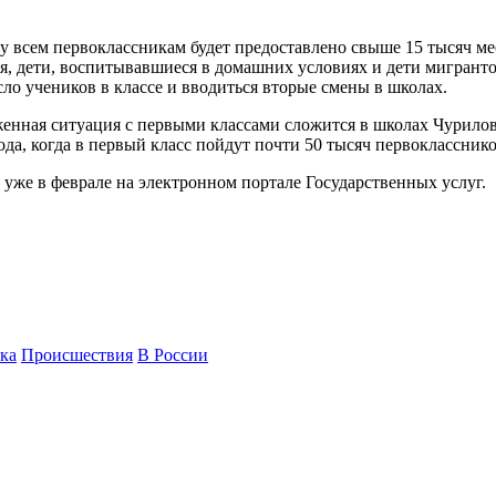
у всем первоклассникам будет предоставлено свыше 15 тысяч мес
 дети, воспитывавшиеся в домашних условиях и дети мигрантов
сло учеников в классе и вводиться вторые смены в школах.
яженная ситуация с первыми классами сложится в школах Чурил
да, когда в первый класс пойдут почти 50 тысяч первокласснико
 уже в феврале на электронном портале Государственных услуг.
ка
Происшествия
В России