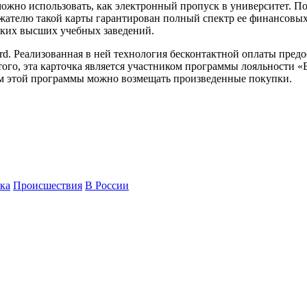
можно использовать, как электронный пропуск в университет. П
жателю такой карты гарантирован полный спектр ее финансовых
йских высших учебных заведений.
ard. Реализованная в ней технология бесконтактной оплаты пре
ого, эта карточка является участником программы лояльности «
виям этой программы можно возмещать произведенные покупки.
ка
Происшествия
В России