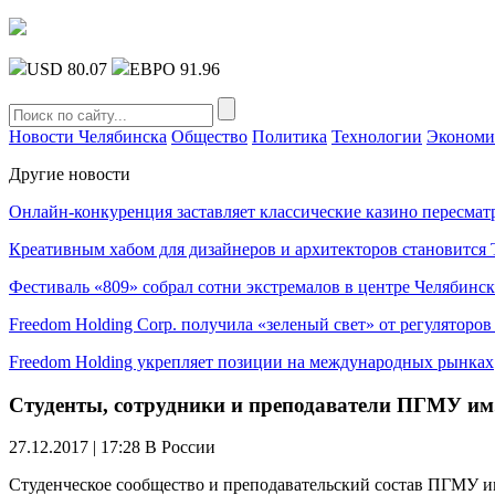
USD 80.07
ЕВРО 91.96
Новости Челябинска
Общество
Политика
Технологии
Экономи
Другие новости
Онлайн-конкуренция заставляет классические казино пересмат
Креативным хабом для дизайнеров и архитекторов становитс
Фестиваль «809» собрал сотни экстремалов в центре Челябинск
Freedom Holding Corp. получила «зеленый свет» от регуляторо
Freedom Holding укрепляет позиции на международных рынках
Студенты, сотрудники и преподаватели ПГМУ им
27.12.2017 | 17:28
В России
Студенческое сообщество и преподавательский состав ПГМУ им