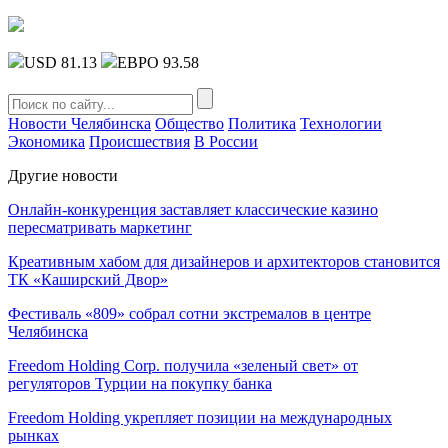
USD 81.13
ЕВРО 93.58
Новости Челябинска
Общество
Политика
Технологии
Экономика
Происшествия
В России
Другие новости
Онлайн-конкуренция заставляет классические казино
пересматривать маркетинг
Креативным хабом для дизайнеров и архитекторов становится
ТК «Каширский Двор»
Фестиваль «809» собрал сотни экстремалов в центре
Челябинска
Freedom Holding Corp. получила «зеленый свет» от
регуляторов Турции на покупку банка
Freedom Holding укрепляет позиции на международных
рынках