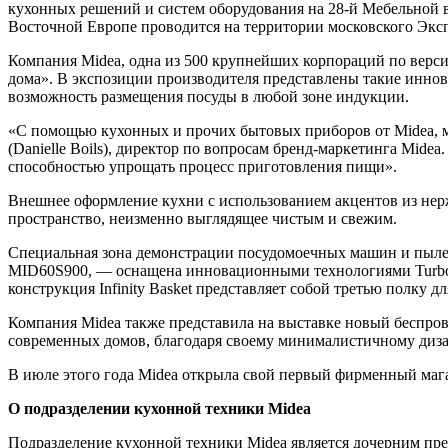
кухонных решений и систем оборудования на 28-й Мебельной в
Восточной Европе проводится на территории московского Экс
Компания Midea, одна из 500 крупнейших корпораций по версии
дома». В экспозиции производителя представлены такие инно
возможность размещения посуды в любой зоне индукции.
«С помощью кухонных и прочих бытовых приборов от Midea, м
(Danielle Boils), директор по вопросам бренд-маркетинга Mi
способностью упрощать процесс приготовления пищи».
Внешнее оформление кухни с использованием акцентов из нерж
пространство, неизменно выглядящее чистым и свежим.
Специальная зона демонстрации посудомоечных машин и пыле
MID60S900, — оснащена инновационными технологиями TurboD
конструкция Infinity Basket представляет собой третью полку
Компания Midea также представила на выставке новый беспро
современных домов, благодаря своему минималистичному диза
В июле этого года Midea открыла свой первый фирменный мага
О подразделении кухонной техники Midea
Подразделение кухонной техники Midea является дочерним пре