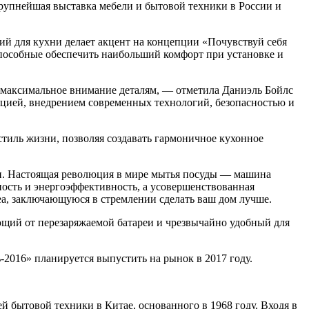
Крупнейшая выставка мебели и бытовой техники в России и
ий для кухни делает акцент на концепции «Почувствуй себя
пособные обеспечить наибольший комфорт при установке и
 максимальное внимание деталям, — отметила Даниэль Бойлс
укцией, внедрением современных технологий, безопасностью и
тиль жизни, позволяя создавать гармоничное кухонное
и. Настоящая революция в мире мытья посуды — машина
сть и энергоэффективность, а усовершенствованная
dea, заключающуюся в стремлении сделать ваш дом лучше.
щий от перезаряжаемой батареи и чрезвычайно удобный для
-2016» планируется выпустить на рынок в 2017 году.
 бытовой техники в Китае, основанного в 1968 году. Входя в