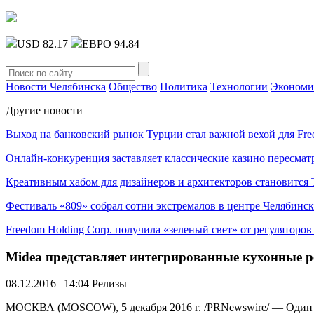
USD 82.17
ЕВРО 94.84
Новости Челябинска
Общество
Политика
Технологии
Экономи
Другие новости
Выход на банковский рынок Турции стал важной вехой для Fre
Онлайн-конкуренция заставляет классические казино пересмат
Креативным хабом для дизайнеров и архитекторов становитс
Фестиваль «809» собрал сотни экстремалов в центре Челябинск
Freedom Holding Corp. получила «зеленый свет» от регуляторо
Midea представляет интегрированные кухонные р
08.12.2016 | 14:04
Релизы
МОСКВА (MOSCOW), 5 декабря 2016 г. /PRNewswire/ — Один из