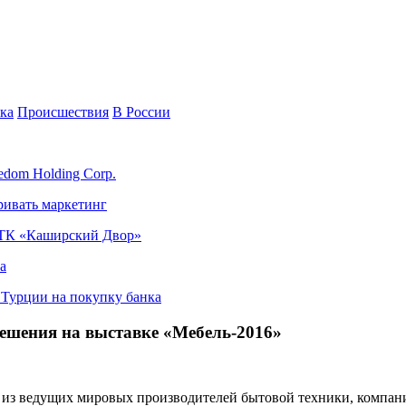
ка
Происшествия
В России
edom Holding Corp.
ривать маркетинг
я ТК «Каширский Двор»
а
в Турции на покупку банка
ешения на выставке «Мебель-2016»
 ведущих мировых производителей бытовой техники, компания 