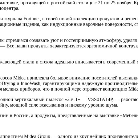
ыставке, проходящей в российской столице с 21 по 25 ноября. 
поцентра.
 журнала Fortune , в своей новой коллекции продуктов и решен
вационные изделия, как индукционные варочные поверхности, с
ы стремимся создавать уют и гостеприимную атмосферу, уделяя
dea. — Все наши продукты характеризуются эргономичной констр
авеющей стали и стекла идеально вписывается в современный с
сосов Midea привлекла большое внимание посетителей выставк
rying и InnoWash, гарантирующими надёжную производительно
 для мелких приборов, что в полной мере отражает концепцию Mi
водной вертикальный пылесос «2-в-1» — VSS01A14P, — работаю
йну, мощной силе всасывания и низкому уровню шума.
зин в России, а продукты, представленные на выставке «Мебель
дприятием Midea Group — одного из крупнейших производителей