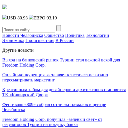
USD 80.93
ЕВРО 93.19
Новости Челябинска
Общество
Политика
Технологии
Экономика
Происшествия
В России
Другие новости
Выход на банковский рынок Турции стал важной вехой для
Freedom Holding Corp.
Онлайн-конкуренция заставляет классические казино
пересматривать маркетинг
Креативным хабом для дизайнеров и архитекторов становится
ТК «Каширский Двор»
Фестиваль «809» собрал сотни экстремалов в центре
Челябинска
Freedom Holding Corp. получила «зеленый свет» от
регуляторов Турции на покупку банка