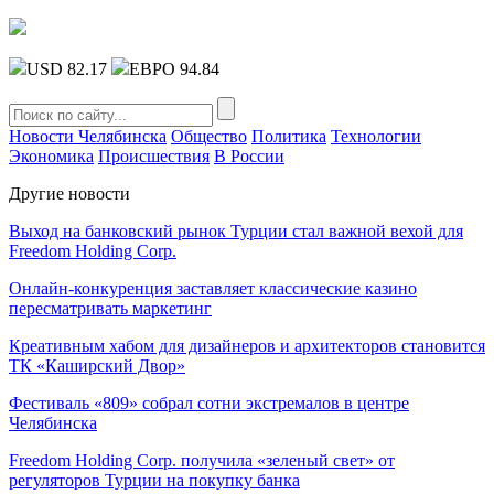
USD 82.17
ЕВРО 94.84
Новости Челябинска
Общество
Политика
Технологии
Экономика
Происшествия
В России
Другие новости
Выход на банковский рынок Турции стал важной вехой для
Freedom Holding Corp.
Онлайн-конкуренция заставляет классические казино
пересматривать маркетинг
Креативным хабом для дизайнеров и архитекторов становится
ТК «Каширский Двор»
Фестиваль «809» собрал сотни экстремалов в центре
Челябинска
Freedom Holding Corp. получила «зеленый свет» от
регуляторов Турции на покупку банка