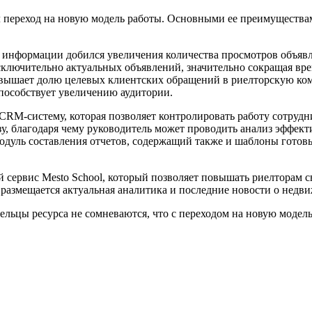
 переход на новую модель работы. Основными ее преимуществам
и информации добился увеличения количества просмотров объяв
ключительно актуальных объявлений, значительно сокращая врем
овышает долю целевых клиентских обращений в риелторскую ко
способствует увеличению аудитории.
RM-систему, которая позволяет контролировать работу сотрудни
, благодаря чему руководитель может проводить анализ эффекти
одуль составления отчетов, содержащий также и шаблоны готов
 сервис Mesto School, который позволяет повышать риелторам 
l размещается актуальная аналитика и последние новости о недв
дельцы ресурса не сомневаются, что с переходом на новую моде