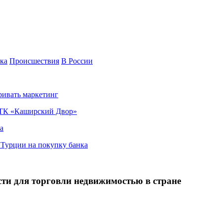
ка
Происшествия
В России
ривать маркетинг
я ТК «Каширский Двор»
а
в Турции на покупку банка
ти для торговли недвижимостью в стране