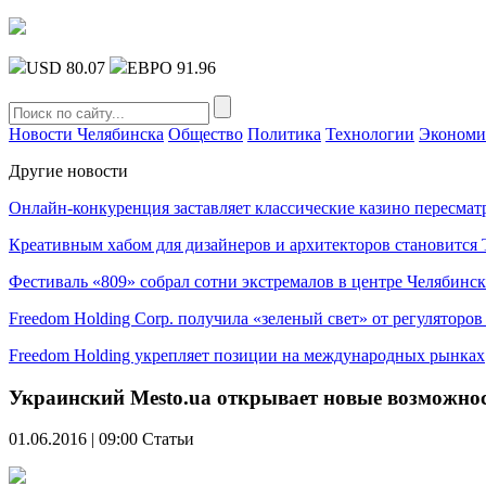
USD 80.07
ЕВРО 91.96
Новости Челябинска
Общество
Политика
Технологии
Экономи
Другие новости
Онлайн-конкуренция заставляет классические казино пересмат
Креативным хабом для дизайнеров и архитекторов становитс
Фестиваль «809» собрал сотни экстремалов в центре Челябинск
Freedom Holding Corp. получила «зеленый свет» от регуляторо
Freedom Holding укрепляет позиции на международных рынках
Украинский Mesto.ua открывает новые возможнос
01.06.2016 | 09:00
Статьи