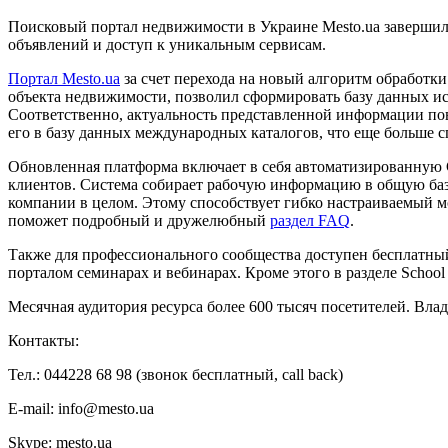
Поисковый портал недвижимости в Украине Mesto.ua завершил
объявлений и доступ к уникальным сервисам.
Портал Mesto.ua
за счет перехода на новый алгоритм обработк
объекта недвижимости, позволил сформировать базу данных ис
Соответственно, актуальность представленной информации п
его в базу данных международных каталогов, что еще больше 
Обновленная платформа включает в себя автоматизированную C
клиентов. Система собирает рабочую информацию в общую базу
компании в целом. Этому способствует гибко настраиваемый м
поможет подробный и дружелюбный
раздел FAQ
.
Также для профессионального сообщества доступен бесплатный
порталом семинарах и вебинарах. Кроме этого в разделе Schoo
Месячная аудитория ресурса более 600 тысяч посетителей. Вла
Контакты:
Тел.: 044228 68 98 (звонок бесплатный, call back)
E-mail: info@mesto.ua
Skype: mesto.ua