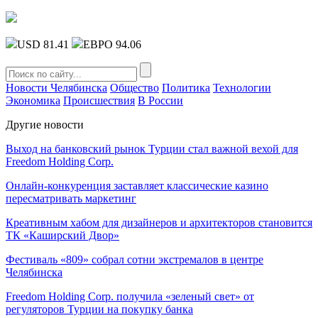
USD 81.41
ЕВРО 94.06
Новости Челябинска
Общество
Политика
Технологии
Экономика
Происшествия
В России
Другие новости
Выход на банковский рынок Турции стал важной вехой для
Freedom Holding Corp.
Онлайн-конкуренция заставляет классические казино
пересматривать маркетинг
Креативным хабом для дизайнеров и архитекторов становится
ТК «Каширский Двор»
Фестиваль «809» собрал сотни экстремалов в центре
Челябинска
Freedom Holding Corp. получила «зеленый свет» от
регуляторов Турции на покупку банка