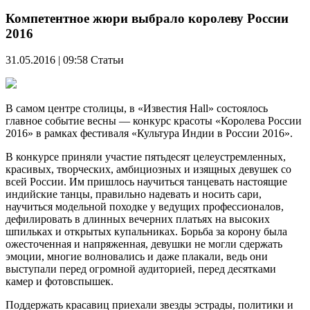
Компетентное жюри выбрало королеву России
2016
31.05.2016 | 09:58
Статьи
В самом центре столицы, в «Известия Hall» состоялось
главное событие весны — конкурс красоты «Королева России
2016» в рамках фестиваля «Культура Индии в России 2016».
В конкурсе приняли участие пятьдесят целеустремленных,
красивых, творческих, амбициозных и изящных девушек со
всей России. Им пришлось научиться танцевать настоящие
индийские танцы, правильно надевать и носить сари,
научиться модельной походке у ведущих профессионалов,
дефилировать в длинных вечерних платьях на высоких
шпильках и открытых купальниках. Борьба за корону была
ожесточенная и напряженная, девушки не могли сдержать
эмоции, многие волновались и даже плакали, ведь они
выступали перед огромной аудиторией, перед десятками
камер и фотовспышек.
Поддержать красавиц приехали звезды эстрады, политики и