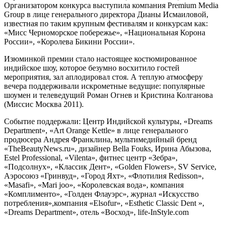
Организатором конкурса выступила компания Premium Media
Group в лице генерального директора Дианы Исмаиловой,
известная по таким крупным фестивалям и конкурсам как:
«Мисс Черноморское побережье», «Национальная Корона
России», «Королева Бикини России».
Изюминкой премии стало настоящее костюмированное
индийское шоу, которое безумно восхитило гостей
мероприятия, зал аплодировал стоя. А теплую атмосферу
вечера поддерживали искрометные ведущие: популярные
шоумен и телеведущий Роман Огнев и Кристина Колганова
(Миссис Москва 2011).
Событие поддержали: Центр Индийской культуры, «Dreams
Department», «Art Orange Kettle» в лице генерального
продюсера Андрея Франклина, мультимедийный бренд
«TheBeautyNews.ru», дизайнер Bella Fouks, Ирина Абызова,
Estel Professional, «Vilenta», фитнес центр «Зебра»,
«Подсолнух», «Классик Дент», «Golden Flowers», SV Service,
Аэросоюз «Гринвуд», «Город Яхт», «Флотилия Redisson»,
«Masafi», «Mari joo», «Королевская вода», компания
«Комплименто», «Голден Флауэрс», журнал «Искусство
потребления»,компания «Elsofur», «Esthetic Classic Dent »,
«Dreams Department», отель «Восход», life-InStyle.com