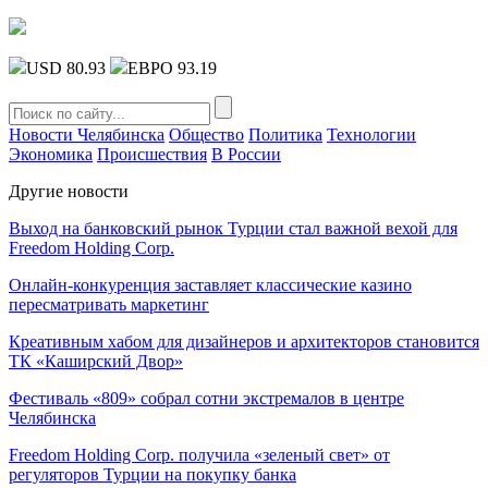
USD 80.93
ЕВРО 93.19
Новости Челябинска
Общество
Политика
Технологии
Экономика
Происшествия
В России
Другие новости
Выход на банковский рынок Турции стал важной вехой для
Freedom Holding Corp.
Онлайн-конкуренция заставляет классические казино
пересматривать маркетинг
Креативным хабом для дизайнеров и архитекторов становится
ТК «Каширский Двор»
Фестиваль «809» собрал сотни экстремалов в центре
Челябинска
Freedom Holding Corp. получила «зеленый свет» от
регуляторов Турции на покупку банка