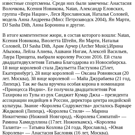
известные спортсмены. Среди них были замечены: Анастасия
Волочкова, Ксения Новикова, Natan, Александр Еловских,
группа «Вера Нации», Леся Ярославнская, Наталья Соловей,
модель Анна Андреева (Мисс Петрозаводск 2004), Ян Марти,
DJ Sasha Dith, Анна Боронина и другие.
В итоге компетентное жюри, в состав которого вошли: Natan,
Ксения Новикова, Виолетта Штейн, Ян Марти, Наталья
Соловей, DJ Sasha Dith, Арам Арчер (Archer Music),Ирина
Абызова, Лейла Алиева, Ашвани Нигам, Алексей Васильев,
Лаура Прищепа, выбрали королеву России 2016. Ей стала
двадцатидвухлетняя Татьяна Благодарова из Новосибирска.
1й вице королевой стала Джульетта Пастухова (25лет,
Екатеринбург), 2й вице королевой — Оксана Ровнянская (20
лет. Москва), 3й вице королевой — Майа Джурабаева (21 год,
Липецк). Так же была вручена особая корона в номинации
«Принцесса Индии». Ее получила двадцатилетняя Роя
Тахирова из Тулы из рук Санджит Кумар Джха – президента
ассоциации индийцев в России, директора центра индийской
культуры. Звание «Королева Содружества» досталось Варваре
Жидковой (Липецк), «Королева Стиля» — Марина
Никитченко (Нижний Новгород), «Королева Симпатий» —
Рамина Хамидуллина (17лет. Нижнекамск), «Королева
Таланта» — Татьяна Козлова (24 года, Ярославль), «Юная
Королева» — Анастасия Басловяк (16 лет, Москва).