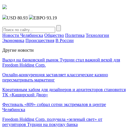
USD 80.93
ЕВРО 93.19
Новости Челябинска
Общество
Политика
Технологии
Экономика
Происшествия
В России
Другие новости
Выход на банковский рынок Турции стал важной вехой для
Freedom Holding Corp.
Онлайн-конкуренция заставляет классические казино
пересматривать маркетинг
Креативным хабом для дизайнеров и архитекторов становится
ТК «Каширский Двор»
Фестиваль «809» собрал сотни экстремалов в центре
Челябинска
Freedom Holding Corp. получила «зеленый свет» от
регуляторов Турции на покупку банка