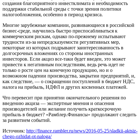
создания благоприятного инвестклимата и необходимость
поддержки стабильной среды с точки зрения политики
налогообложения, особенно в период кризиса.
Многие зарубежные компании, развивающиеся в российской
бизнес-среде, научились быстро приспосабливаться к
коммерческим рискам, однако по-прежнему испытывают
трудности из-за непредсказуемости регулятивных мер,
некоторые из которых подрывают заинтересованность в
долгосрочных вложениях со стороны иностранных
инвесторов. Если акциз все-таки будет введен, это может
привести к негативным последствиям, ведь речь идет не
только о росте цен на конечную продукцию, но и о
возможном падении производства, закрытии предприятий, и,
как следствие, — о сокращении поступлений в бюджет НДС,
налога на прибыль, НДФЛ и других косвенных платежей.
Что перевесит при принятии окончательного решения по
введению акциза — экспертные мнения и опасения
производителей или желание получить краткосрочную
прибыль в бюджет? «Рамблер.Финансы» продолжают следить
за развитием событий.
Источник:
http://finance.rambler.ru/news/2016-05-25/sladkii-aktsiz-
chego-ozhidat-ot-naloga/