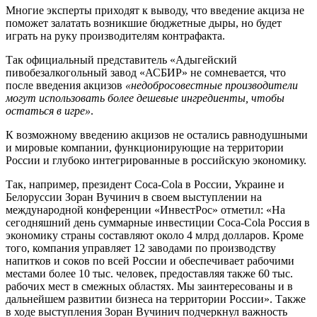
Многие эксперты приходят к выводу, что введение акциза не
поможет залатать возникшие бюджетные дыры, но будет
играть на руку производителям контрафакта.
Так официальный представитель «Адыгейский
пивобезалкогольный завод «АСБИР» не сомневается, что
после введения акцизов
«недобросовестные производители
могут использовать более дешевые ингредиенты, чтобы
остаться в игре»
.
К возможному введению акцизов не остались равнодушными
и мировые компании, функционирующие на территории
России и глубоко интегрированные в российскую экономику.
Так, например, президент Coca-Cola в России, Украине и
Белоруссии Зоран Вучинич в своем выступлении на
международной конференции «ИнвестРос» отметил: «На
сегодняшний день суммарные инвестиции Coca-Cola Россия в
экономику страны составляют около 4 млрд долларов. Кроме
того, компания управляет 12 заводами по производству
напитков и соков по всей России и обеспечивает рабочими
местами более 10 тыс. человек, предоставляя также 60 тыс.
рабочих мест в смежных областях. Мы заинтересованы и в
дальнейшем развитии бизнеса на территории России». Также
в ходе выступления Зоран Вучинич подчеркнул важность