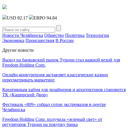
USD 82.17
ЕВРО 94.84
Новости Челябинска
Общество
Политика
Технологии
Экономика
Происшествия
В России
Другие новости
Выход на банковский рынок Турции стал важной вехой для
Freedom Holding Corp.
Онлайн-конкуренция заставляет классические казино
пересматривать маркетинг
Креативным хабом для дизайнеров и архитекторов становится
ТК «Каширский Двор»
Фестиваль «809» собрал сотни экстремалов в центре
Челябинска
Freedom Holding Corp. получила «зеленый свет» от
регуляторов Турции на покупку банка