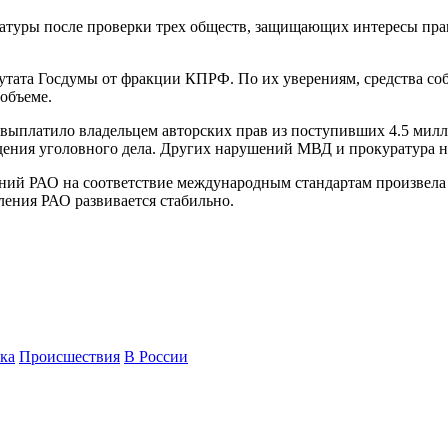
туры после проверки трех обществ, защищающих интересы право
путата Госдумы от фракции КПРФ. По их уверениям, средства с
объеме.
выплатило владельцем авторских прав из поступивших 4.5 милли
дения уголовного дела. Других нарушений МВД и прокуратура н
ений РАО на соответствие международным стандартам произвела
ления РАО развивается стабильно.
ка
Происшествия
В России