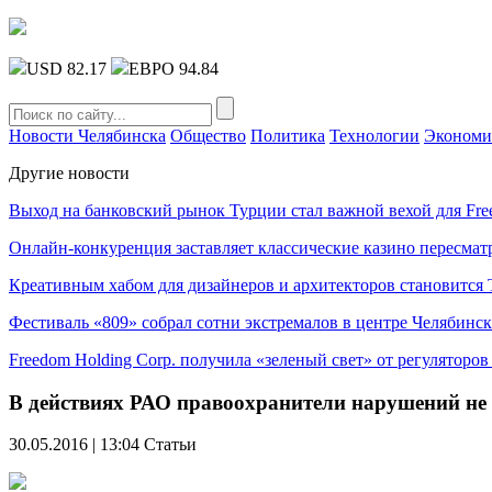
USD 82.17
ЕВРО 94.84
Новости Челябинска
Общество
Политика
Технологии
Экономи
Другие новости
Выход на банковский рынок Турции стал важной вехой для Fre
Онлайн-конкуренция заставляет классические казино пересмат
Креативным хабом для дизайнеров и архитекторов становитс
Фестиваль «809» собрал сотни экстремалов в центре Челябинск
Freedom Holding Corp. получила «зеленый свет» от регуляторо
В действиях РАО правоохранители нарушений не
30.05.2016 | 13:04
Статьи