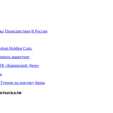
ка
Происшествия
В России
edom Holding Corp.
ривать маркетинг
я ТК «Каширский Двор»
а
в Турции на покупку банка
 отыскали