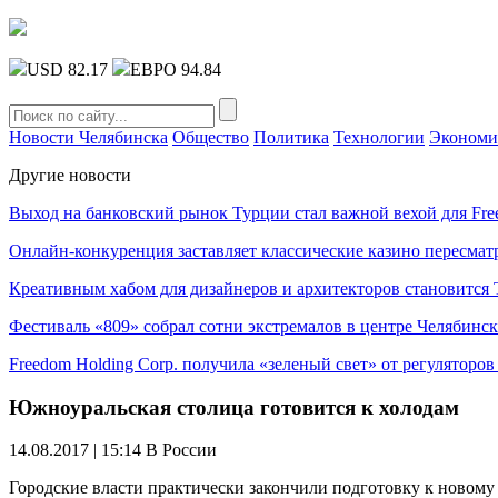
USD 82.17
ЕВРО 94.84
Новости Челябинска
Общество
Политика
Технологии
Экономи
Другие новости
Выход на банковский рынок Турции стал важной вехой для Fre
Онлайн-конкуренция заставляет классические казино пересмат
Креативным хабом для дизайнеров и архитекторов становитс
Фестиваль «809» собрал сотни экстремалов в центре Челябинск
Freedom Holding Corp. получила «зеленый свет» от регуляторо
Южноуральская столица готовится к холодам
14.08.2017 | 15:14
В России
Городские власти практически закончили подготовку к новому 