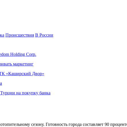
ка
Происшествия
В России
edom Holding Corp.
ривать маркетинг
я ТК «Каширский Двор»
а
в Турции на покупку банка
отопительному сезону. Готовность города составляет 90 процент