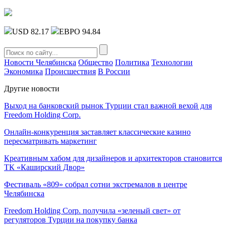
USD 82.17
ЕВРО 94.84
Новости Челябинска
Общество
Политика
Технологии
Экономика
Происшествия
В России
Другие новости
Выход на банковский рынок Турции стал важной вехой для
Freedom Holding Corp.
Онлайн-конкуренция заставляет классические казино
пересматривать маркетинг
Креативным хабом для дизайнеров и архитекторов становится
ТК «Каширский Двор»
Фестиваль «809» собрал сотни экстремалов в центре
Челябинска
Freedom Holding Corp. получила «зеленый свет» от
регуляторов Турции на покупку банка