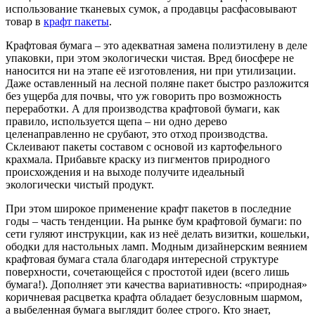
использование тканевых сумок, а продавцы расфасовывают
товар в
крафт пакеты
.
Крафтовая бумага – это адекватная замена полиэтилену в деле
упаковки, при этом экологически чистая. Вред биосфере не
наносится ни на этапе её изготовления, ни при утилизации.
Даже оставленный на лесной поляне пакет быстро разложится
без ущерба для почвы, что уж говорить про возможность
переработки. А для производства крафтовой бумаги, как
правило, используется щепа – ни одно дерево
целенаправленно не срубают, это отход производства.
Склеивают пакеты составом с основой из картофельного
крахмала. Прибавьте краску из пигментов природного
происхождения и на выходе получите идеальный
экологически чистый продукт.
При этом широкое применение крафт пакетов в последние
годы – часть тенденции. На рынке бум крафтовой бумаги: по
сети гуляют инструкции, как из неё делать визитки, кошельки,
ободки для настольных ламп. Модным дизайнерским веянием
крафтовая бумага стала благодаря интересной структуре
поверхности, сочетающейся с простотой идеи (всего лишь
бумага!). Дополняет эти качества вариативность: «природная»
коричневая расцветка крафта обладает безусловным шармом,
а выбеленная бумага выглядит более строго. Кто знает,