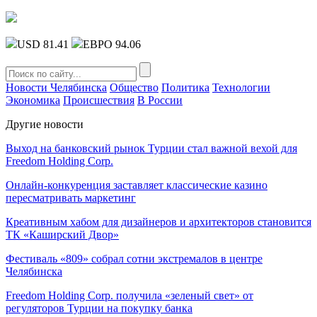
USD 81.41
ЕВРО 94.06
Новости Челябинска
Общество
Политика
Технологии
Экономика
Происшествия
В России
Другие новости
Выход на банковский рынок Турции стал важной вехой для
Freedom Holding Corp.
Онлайн-конкуренция заставляет классические казино
пересматривать маркетинг
Креативным хабом для дизайнеров и архитекторов становится
ТК «Каширский Двор»
Фестиваль «809» собрал сотни экстремалов в центре
Челябинска
Freedom Holding Corp. получила «зеленый свет» от
регуляторов Турции на покупку банка