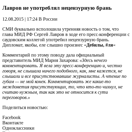
Лавров не употреблял нецензурную брань
12.08.2015 | 17:24
В России
СМИ буквально всполошила утренняя новость о том, что
глава МИД РФ Сергей Лавров в ходе его пресс-конференции с
саудовским коллегой употребил нецензурную брань.
Дипломат, якобы, еле слышно произнес «
Дебилы, #ля
«
Комментарий по этому поводу дала официальный
представитель МИД Мария Захарова:
«Здесь нечего
комментировать. Я вела эту пресс-конференцию и, честно
говоря, не слышала ничего подобного, как, мне кажется, не
слышали и все присутствовавшие журналисты. А чтение по
губам — не мой конек.
Комментировать же какие-то
междометия присутствующих, то, что кто-то чихнул, не
считаю нужным, так как это не относится к сути
переговоров.»
Поделиться новостью:
Facebook
Вконтакте
Одноклассники