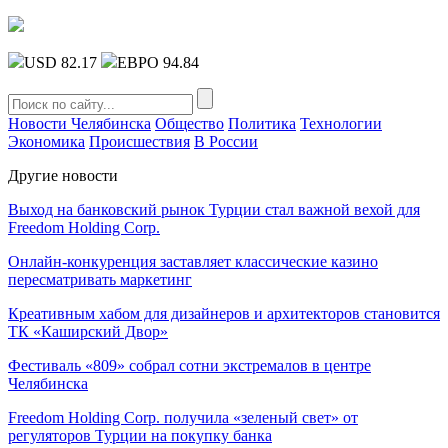
USD 82.17
ЕВРО 94.84
Новости Челябинска
Общество
Политика
Технологии
Экономика
Происшествия
В России
Другие новости
Выход на банковский рынок Турции стал важной вехой для
Freedom Holding Corp.
Онлайн-конкуренция заставляет классические казино
пересматривать маркетинг
Креативным хабом для дизайнеров и архитекторов становится
ТК «Каширский Двор»
Фестиваль «809» собрал сотни экстремалов в центре
Челябинска
Freedom Holding Corp. получила «зеленый свет» от
регуляторов Турции на покупку банка