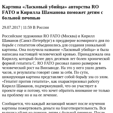
Картина «Ласковый убийца» авторства RO
FATO и Кирилла Шаманова поможет детям с
больной печенью
29.07.2017 | 11:59
В России
Российские художники RO FATO (Москва) и Кирилл
Шаманов (Санкт-Петербург) в преддверие всемирного дня по
борьбе с гепатитом объединились для создания уникальной
картины. Она получила название «Ласковый убийца» и была
написана настоящей человеческой кровью. Принадлежала она
Кириллу, который более двух десятков лет болен хронической
формой гепатита C. RO FATO рисовал панно размером в
человеческий рост на Винзаводе. На это у него ушло девять
часов, и результаты говорят сами за себя. По сути,
шокирующая картина представляет собой борьбу зла со злом.
«Гепатит против гепатита», как охарактеризовал работу
Кирилл Шаманов, подчеркнувший, что он участвует в
проекте еще и потому, что хочет обратить внимание не только
на проблему но и на ее лечение.
Сообщается, что каждый желающий может после изучения
картины пожертвовать деньги на благотворительность. Вся
выручка уйдет на помощь детям с больной печенью. После