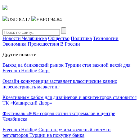
USD 82.17
ЕВРО 94.84
Новости Челябинска
Общество
Политика
Технологии
Экономика
Происшествия
В России
Другие новости
Выход на банковский рынок Турции стал важной вехой для
Freedom Holding Corp.
Онлайн-конкуренция заставляет классические казино
пересматривать маркетинг
Креативным хабом для дизайнеров и архитекторов становится
ТК «Каширский Двор»
Фестиваль «809» собрал сотни экстремалов в центре
Челябинска
Freedom Holding Corp. получила «зеленый свет» от
регуляторов Турции на покупку банка