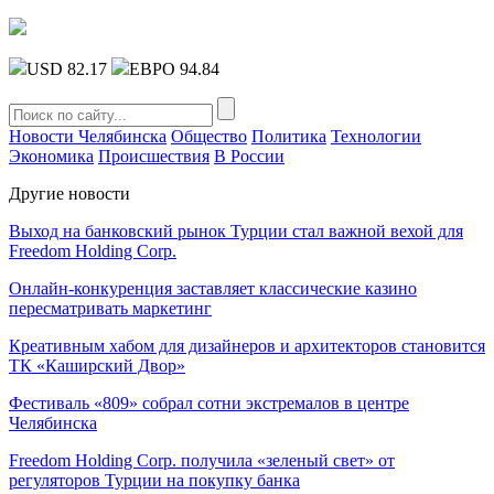
USD 82.17
ЕВРО 94.84
Новости Челябинска
Общество
Политика
Технологии
Экономика
Происшествия
В России
Другие новости
Выход на банковский рынок Турции стал важной вехой для
Freedom Holding Corp.
Онлайн-конкуренция заставляет классические казино
пересматривать маркетинг
Креативным хабом для дизайнеров и архитекторов становится
ТК «Каширский Двор»
Фестиваль «809» собрал сотни экстремалов в центре
Челябинска
Freedom Holding Corp. получила «зеленый свет» от
регуляторов Турции на покупку банка